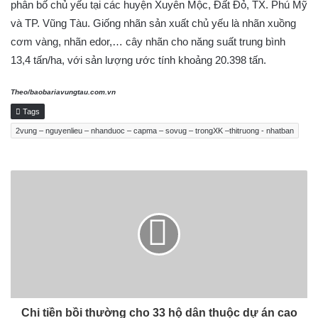
phân bố chủ yếu tại các huyện Xuyên Mộc, Đất Đỏ, TX. Phú Mỹ
và TP. Vũng Tàu. Giống nhãn sản xuất chủ yếu là nhãn xuồng
cơm vàng, nhãn edor,… cây nhãn cho năng suất trung bình
13,4 tấn/ha, với sản lượng ước tính khoảng 20.398 tấn.
Theo/baobariavungtau.com.vn
Tags
2vung – nguyenlieu – nhanduoc – capma – sovug – trongXK –thitruong - nhatban
Chi tiền bồi thường cho 33 hộ dân thuộc dự án cao