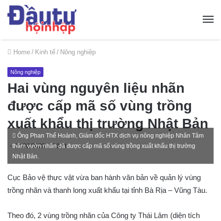
Home
/
Kinh tế
/
Nông nghiệp
Nông nghiệp
Hai vùng nguyên liệu nhãn
được cấp mã số vùng trồng
xuất khẩu thị trường Nhật Bản
Ông Phan Thế Hoành, Giám đốc HTX dịch vụ nông nghiệp Nhân Tâm
thăm vườn nhãn đã được cấp mã số vùng trồng xuất khẩu thị trường
11/02/2023
303
Nhật Bản.
Cục Bảo vệ thực vật vừa ban hành văn bản về quản lý vùng
trồng nhãn và thanh long xuất khẩu tại tỉnh Bà Rịa – Vũng Tàu.
Theo đó, 2 vùng trồng nhãn của Công ty Thái Lâm (diện tích