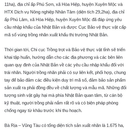
11ha), địa chỉ ấp Phú Sơn, xã Hòa Hiệp, huyện Xuyên Mộc và
HTX Dịch vụ Nông nghiệp Nhân Tâm (diện tích 29,2ha), địa chỉ
ấp Phú Lâm, xã Hòa Hiệp, huyện Xuyên Mộc đã đáp ứng yêu
cầu nhập khẩu của Nhật Bản và được Cục Bảo vệ thực vật cấp
mã số vùng trồng nhãn xuất khẩu thị trường Nhật Bản.
Thời gian tới, Chi cục Trồng trọt và Bảo vệ thực vật tỉnh sẽ triển
khai tập huấn, hướng dẫn cho các địa phương và các bên liên
quan quy định của Nhật Bản về các yêu cầu nhập khẩu đối với
trái nhãn. Người trồng nhãn phải có sự liên kết, phối hợp, chung
tay để bảo đảm các điều kiện duy trì mã số, đảm bảo sản phẩm
sản xuất ra phải đồng đều về chất lượng và mẫu mã. Những đối
tượng sinh vật gây hại mà phía Nhật Bản quan tâm, từ cán bộ
kỹ thuật, người trồng phải nắm rất rõ và có biện pháp phòng
chống ngay từ khâu trước khi thu hoạch.
Bà Rịa – Vũng Tàu có tổng diện tích sản xuất nhãn là 1.675 ha,