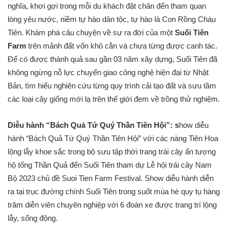
nghĩa, khơi gợi trong mỗi du khách đặt chân đến tham quan
lòng yêu nước, niềm tự hào dân tộc, tự hào là Con Rồng Cháu
Tiên. Khám phá câu chuyện về sự ra đời của một
Suối Tiên
Farm
trên mảnh đất vốn khô cằn và chưa từng được canh tác.
Để có được thành quả sau gần 03 năm xây dựng, Suối Tiên đã
không ngừng nỗ lực chuyển giao công nghệ hiện đại từ Nhật
Bản, tìm hiểu nghiên cứu từng quy trình cải tạo đất và sưu tầm
các loại cây giống mới lạ trên thế giới đem về trồng thử nghiệm.
Diễu hành “Bách Quả Tứ Quý Thần Tiên Hội”:
s
how diễu
hành “Bách Quả Tứ Quý Thần Tiên Hội” với các nàng Tiên Hoa
lộng lẫy khoe sắc trong bộ sưu tập thời trang trái cây ấn tượng
hộ tống Thần Quả đến Suối Tiên tham dự Lễ hội trái cây Nam
Bộ 2023 chủ đề Suoi Tien Farm Festival. Show diễu hành diễn
ra tại trục đường chính Suối Tiên trong suốt mùa hè quy tụ hàng
trăm diễn viên chuyên nghiệp với 6 đoàn xe được trang trí lộng
lẫy, sống động.