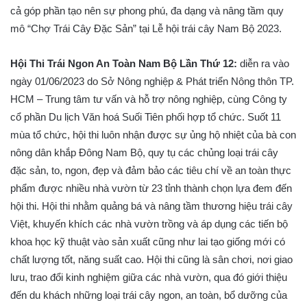
cả góp phần tạo nên sự phong phú, đa dạng và nâng tầm quy
mô “Chợ Trái Cây Đặc Sản” tại Lễ hội trái cây Nam Bộ 2023.
Hội Thi Trái Ngon An Toàn Nam Bộ Lần Thứ 12
:
diễn ra vào
ngày 01/06/2023 do Sở Nông nghiệp & Phát triển Nông thôn TP.
HCM – Trung tâm tư vấn và hỗ trợ nông nghiệp, cùng Công ty
cổ phần Du lịch Văn hoá Suối Tiên phối hợp tổ chức. Suốt 11
mùa tổ chức, hội thi luôn nhận được sự ủng hộ nhiệt của bà con
nông dân khắp Đông Nam Bộ, quy tụ các chủng loại trái cây
đặc sản, to, ngon, đẹp và đảm bảo các tiêu chí về an toàn thực
phẩm được nhiều nhà vườn từ 23 tỉnh thành chọn lựa đem đến
hội thi. Hội thi nhằm quảng bá và nâng tầm thương hiệu trái cây
Việt, khuyến khích các nhà vườn trồng và áp dụng các tiến bộ
khoa học kỹ thuật vào sản xuất cũng như lai tạo giống mới có
chất lượng tốt, năng suất cao. Hội thi cũng là sân chơi, nơi giao
lưu, trao đổi kinh nghiệm giữa các nhà vườn, qua đó giới thiệu
đến du khách những loại trái cây ngon, an toàn, bổ dưỡng của