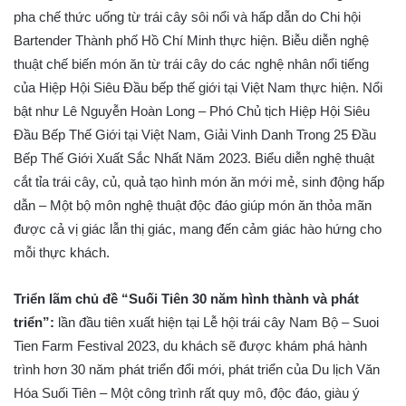
pha chế thức uống từ trái cây sôi nổi và hấp dẫn do Chi hội
Bartender Thành phố Hồ Chí Minh thực hiện. Biễu diễn nghệ
thuật chế biến món ăn từ trái cây do các nghệ nhân nổi tiếng
của Hiệp Hội Siêu Đầu bếp thế giới tại Việt Nam thực hiện. Nổi
bật như Lê Nguyễn Hoàn Long – Phó Chủ tịch Hiệp Hội Siêu
Đầu Bếp Thế Giới tại Việt Nam, Giải Vinh Danh Trong 25 Đầu
Bếp Thế Giới Xuất Sắc Nhất Năm 2023. Biểu diễn nghệ thuật
cắt tỉa trái cây, củ, quả tạo hình món ăn mới mẻ, sinh động hấp
dẫn – Một bộ môn nghệ thuật độc đáo giúp món ăn thỏa mãn
được cả vị giác lẫn thị giác, mang đến cảm giác hào hứng cho
mỗi thực khách.
Triển lãm chủ đề
“
Suối Tiên 30 năm hình thành và phát
triển
”:
lần đầu tiên xuất hiện tại Lễ hội trái cây Nam Bộ – Suoi
Tien Farm Festival 2023, du khách sẽ được khám phá hành
trình hơn 30 năm phát triển đổi mới, phát triển của Du lịch Văn
Hóa Suối Tiên – Một công trình rất quy mô, độc đáo, giàu ý