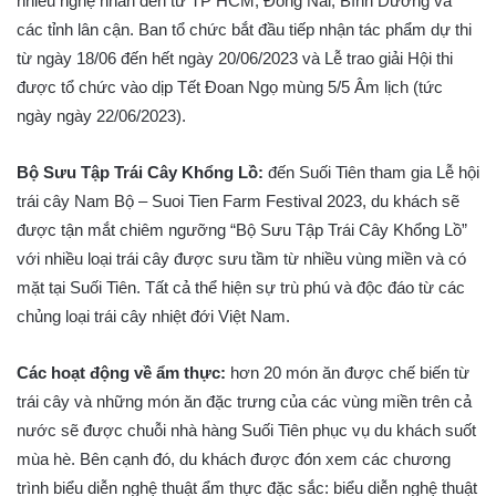
nhiều nghệ nhân đến từ TP HCM, Đồng Nai, Bình Dương và
các tỉnh lân cận. Ban tổ chức bắt đầu tiếp nhận tác phẩm dự thi
từ ngày 18/06 đến hết ngày 20/06/2023 và Lễ trao giải Hội thi
được tổ chức vào dịp Tết Đoan Ngọ mùng 5/5 Âm lịch (tức
ngày ngày 22/06/2023).
Bộ Sưu Tập Trái Cây Khổng Lồ:
đến Suối Tiên tham gia Lễ hội
trái cây Nam Bộ – Suoi Tien Farm Festival 2023, du khách sẽ
được tận mắt chiêm ngưỡng “Bộ Sưu Tập Trái Cây Khổng Lồ”
với nhiều loại trái cây được sưu tầm từ nhiều vùng miền và có
mặt tại Suối Tiên. Tất cả thể hiện sự trù phú và độc đáo từ các
chủng loại trái cây nhiệt đới Việt Nam.
Các hoạt động về ẩm thực:
hơn 20 món ăn được chế biến từ
trái cây và những món ăn đặc trưng của các vùng miền trên cả
nước sẽ được chuỗi nhà hàng Suối Tiên phục vụ du khách suốt
mùa hè. Bên cạnh đó, du khách được đón xem các chương
trình biểu diễn nghệ thuật ẩm thực đặc sắc: biểu diễn nghệ thuật