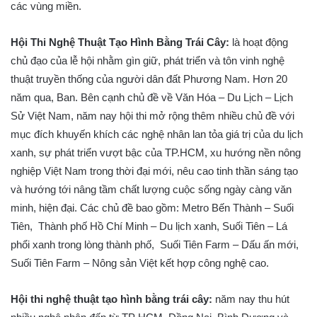
các vùng miền.
Hội Thi Nghệ Thuật Tạo Hình Bằng Trái Cây
:
là hoạt động
chủ đạo của lễ hội nhằm gìn giữ, phát triển và tôn vinh nghệ
thuật truyền thống của người dân đất Phương Nam. Hơn 20
năm qua, Ban. Bên cạnh chủ đề về Văn Hóa – Du Lịch – Lịch
Sử Việt Nam, năm nay hội thi mở rộng thêm nhiều chủ đề với
mục đích khuyến khích các nghệ nhân lan tỏa giá trị của du lịch
xanh, sự phát triển vượt bậc của TP.HCM, xu hướng nền nông
nghiệp Việt Nam trong thời đại mới, nêu cao tinh thần sáng tạo
và hướng tới nâng tầm chất lượng cuộc sống ngày càng văn
minh, hiện đại. Các chủ đề bao gồm: Metro Bến Thành – Suối
Tiên, Thành phố Hồ Chí Minh – Du lịch xanh, Suối Tiên – Lá
phổi xanh trong lòng thành phố, Suối Tiên Farm – Dấu ấn mới,
Suối Tiên Farm – Nông sản Việt kết hợp công nghệ cao.
Hội thi nghệ thuật tạo
h
ình
b
ằng
t
rái
c
ây
:
năm nay thu hút