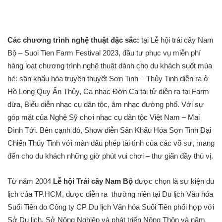
Các chương trình nghệ thuật đặc sắc:
tại Lễ hội trái cây Nam
Bộ – Suoi Tien Farm Festival 2023, đầu tư phục vụ miễn phí
hàng loạt chương trình nghệ thuật dành cho du khách suốt mùa
hè: sân khấu hóa truyền thuyết Sơn Tinh – Thủy Tinh diễn ra ở
Hồ Long Quy Ẩn Thủy, Ca nhạc Đờn Ca tài tử diễn ra tại Farm
dừa, Biểu diễn nhạc cụ dân tộc, âm nhạc đường phố. Với sự
góp mặt của Nghệ Sỹ chơi nhạc cụ dân tộc Việt Nam – Mai
Đình Tới. Bên cạnh đó, Show diễn Sân Khấu Hóa Sơn Tinh Đại
Chiến Thủy Tinh với màn đấu phép tài tình của các võ sư, mang
đến cho du khách những giờ phút vui chơi – thư giãn đầy thú vị.
Từ năm 2004
Lễ hội Trái cây Nam Bộ
được chọn là sự kiện du
lịch của TP.HCM, được diễn ra thường niên tại Du lịch Văn hóa
Suối Tiên do Công ty CP Du lịch Văn hóa Suối Tiên phối hợp với
Sở Du lịch, Sở Nông Nghiệp và phát triển Nông Thôn và năm