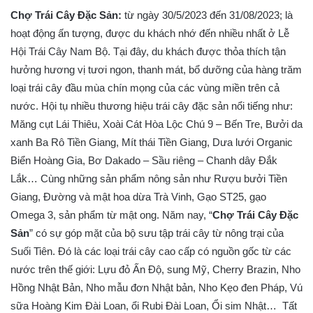
Chợ
Trái Cây Đặc Sản
:
từ ngày 30/5/2023 đến 31/08/2023; là
hoạt động ấn tượng, được du khách nhớ đến nhiều nhất ở Lễ
Hội Trái Cây Nam Bộ. Tại đây, du khách được thỏa thích tận
hưởng hương vị tươi ngon, thanh mát, bổ dưỡng của hàng trăm
loại trái cây đầu mùa chín mọng của các vùng miền trên cả
nước. Hội tụ nhiều thương hiệu trái cây đặc sản nổi tiếng như:
Măng cụt Lái Thiêu, Xoài Cát Hòa Lộc Chú 9 – Bến Tre, Bưởi da
xanh Ba Rô Tiền Giang, Mít thái Tiền Giang, Dưa lưới Organic
Biển Hoàng Gia, Bơ Dakado – Sầu riêng – Chanh dây Đắk
Lắk… Cùng những sản phẩm nông sản như Rượu bưởi Tiền
Giang, Đường và mật hoa dừa Trà Vinh, Gạo ST25, gạo
Omega 3, sản phẩm từ mật ong. Năm nay, “
Chợ Trái Cây Đặc
Sản
” có sự góp mặt của bộ sưu tập trái cây từ nông trại của
Suối Tiên. Đó là các loại trái cây cao cấp có nguồn gốc từ các
nước trên thế giới: Lựu đỏ Ấn Độ, sung Mỹ, Cherry Brazin, Nho
Hồng Nhật Bản, Nho mẫu đơn Nhật bản, Nho Kẹo đen Pháp, Vú
sữa Hoàng Kim Đài Loan, ổi Rubi Đài Loan, Ổi sim Nhật… Tất