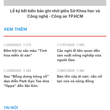
Lễ ký kết biên bản ghi nhớ giữa Sở Khoa học và
Công nghệ - Công an TP.HCM
XEM THÊM
25/09/2022
279
17/07/2020
409
Đêm hội tụ sắc màu “Tinh
Các nghi lễ liên quan đến
hoa miền di sản”
sản xuất nông nghiệp của
người Dao
12/08/2025
189
09/07/2020
368
Sau “Bỗng dưng trúng số”
Bảo tồn cây di sản: cần nỗ
đạo diễn Park Gyu Tae đưa
lực của cả cộng đồng
“Oppa” đến Sài Gòn
TIN MỚI