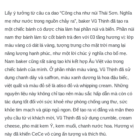
Lấy ý tưởng từ câu ca dao “Công cha như núi Thái Sơn. Nghĩa
mẹ như nước trong nguồn chảy ra”, baker Vũ Thịnh đã tạo ra
một chiếc bánh có được chia làm hai phần núi và biển. Phần núi
nam thợ bánh làm từ cốt bánh trà đen với 03 tầng hương vị: lớp
màu vàng có dát lá vàng, tượng trưng cho mặt trời mang lại
năng lượng hạnh phúc, như một lời chúc ý nghĩa cho bố mẹ.
Nam baker cũng rất sáng tạo khi kết hợp Âu Việt vào trong
chiếc bánh của mình. Ở phần nhân màu vàng, Vũ Thịnh đã sử
dụng chanh dây và saffron, màu xanh dương là hoa đậu biếc,
việt quất và màu đỏ sẽ là atiso đỏ và whipping cream. Những
nguyên liệu này không chỉ tạo nên màu sắc hấp dẫn mà còn có
tác dụng tốt đối với sức khoẻ như phòng chống ung thư, sức
khỏe tim mạch và giúp ngủ ngon. Để tạo ra vị đắng và mặn theo
yêu cầu từ vị khách mời, Vũ Thịnh đã sử dụng crumble, cream
cheese, pho mát kem Ý, kem muối, chanh nước hoa. Hương vị
này đã khiến CeCe vô cùng ấn tượng và thích thú.