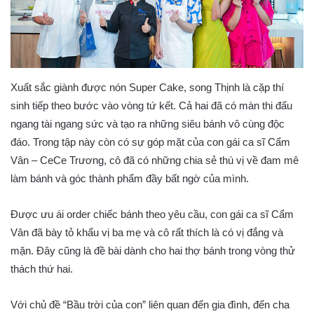
Xuất sắc giành được nón Super Cake, song Thịnh là cặp thí
sinh tiếp theo bước vào vòng tứ kết. Cả hai đã có màn thi đấu
ngang tài ngang sức và tạo ra những siêu bánh vô cùng độc
đáo. Trong tập này còn có sự góp mặt của con gái ca sĩ Cẩm
Vân – CeCe Trương, cô đã có những chia sẻ thú vị về đam mê
làm bánh và góc thành phẩm đầy bất ngờ của mình.
Được ưu ái order chiếc bánh theo yêu cầu, con gái ca sĩ Cẩm
Vân đã bày tỏ khẩu vị ba mẹ và cô rất thích là có vị đắng và
mặn. Đây cũng là đề bài dành cho hai thợ bánh trong vòng thử
thách thứ hai.
Với chủ đề “Bầu trời của con” liên quan đến gia đình, đến cha