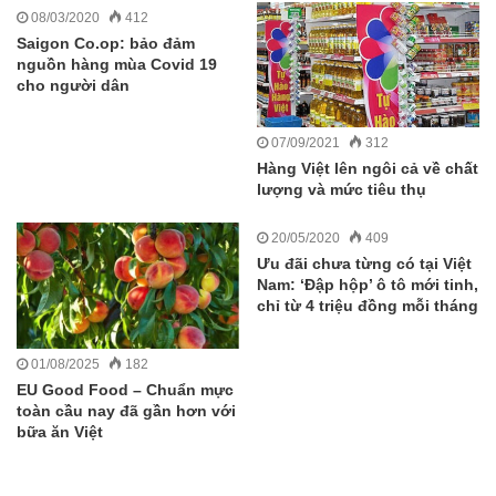
08/03/2020
412
Saigon Co.op: bảo đảm
nguồn hàng mùa Covid 19
cho người dân
07/09/2021
312
Hàng Việt lên ngôi cả về chất
lượng và mức tiêu thụ
20/05/2020
409
Ưu đãi chưa từng có tại Việt
Nam: ‘Đập hộp’ ô tô mới tinh,
chỉ từ 4 triệu đồng mỗi tháng
01/08/2025
182
EU Good Food – Chuẩn mực
toàn cầu nay đã gần hơn với
bữa ăn Việt