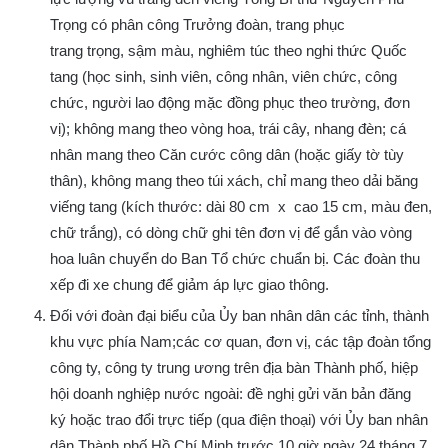
Trọng có phân công Trưởng đoàn, trang phục
trang trọng, sậm màu, nghiêm túc theo nghi thức Quốc
tang (học sinh, sinh viên, công nhân, viên chức, công
chức, người lao động mặc đồng phục theo trường, đơn
vị); không mang theo vòng hoa, trái cây, nhang đèn; cá
nhân mang theo Căn cước công dân (hoặc giấy tờ tùy
thân), không mang theo túi xách, chỉ mang theo dải băng
viếng tang (kích thước: dài 80 cm x cao 15 cm, màu đen,
chữ trắng), có dòng chữ ghi tên đơn vị để gắn vào vòng
hoa luân chuyển do Ban Tổ chức chuẩn bị. Các đoàn thu
xếp đi xe chung để giảm áp lực giao thông.
Đối với đoàn đại biểu của Ủy ban nhân dân các tỉnh, thành
khu vực phía Nam;các cơ quan, đơn vị, các tập đoàn tổng
công ty, công ty trung ương trên địa bàn Thành phố, hiệp
hội doanh nghiệp nước ngoài: đề nghị gửi văn bản đăng
ký
hoặc trao đổi trực tiếp (qua điện thoại) với Ủy ban nhân
dân Thành phố Hồ Chí Minh trước 10 giờ ngày 24 tháng 7