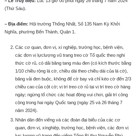
– Lễ Truy điệu:
Lúc 13 giờ 00 phút ngày 26 tháng 7 năm 2024
(Thứ Sáu).
– Địa điểm:
Hội trường Thống Nhất, Số 135 Nam Kỳ Khởi
Nghĩa, phường Bến Thành, Quận 1.
Các cơ quan, đơn vị, xí nghiệp, trường học, bệnh viện,
các đơn vị lựclượng vũ trang treo cờ Tổ quốc theo nghi
thức cờ rủ, có dải băng tang màu đen (có kích thước bằng
1/10 chiều rộng lá cờ, chiều dài theo chiều dài của lá cờ),
băng vải đen buộc, không để cờ bay và chỉ kéo cờ đến 2/3
chiều cao của cột cờ; vị trí treo cờ rủ tại vị trí treo cờ hàng
ngày; ngừng tổ chức các hoạt động vui chơi, giải trí công
cộng trong hai ngày Quốc tang (ngày 25 và 26 tháng 7
năm 2024).
Nhân dân đến viếng và các đoàn đại biểu của các cơ
quan, đơn vị, xínghiệp, trường học, bệnh viện, các đơn vị
lực lượng vũ trang đến viếng Tổng Bí thư Nguyễn Phú