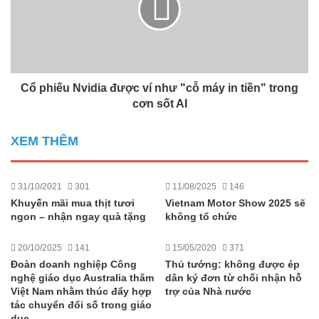
Cổ phiếu Nvidia được ví như "cỗ máy in tiền" trong
cơn sốt AI
XEM THÊM
31/10/2021
301
11/08/2025
146
Khuyến mãi mua thịt tươi
Vietnam Motor Show 2025 sẽ
ngon – nhận ngay quà tặng
không tổ chức
20/10/2025
141
15/05/2020
371
Đoàn doanh nghiệp Công
Thủ tướng: không được ép
nghệ giáo dục Australia thăm
dân ký đơn từ chối nhận hỗ
Việt Nam nhằm thúc đẩy hợp
trợ của Nhà nước
tác chuyển đổi số trong giáo
dục