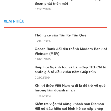
đoạn phát triển mới
29/07/2026
XEM NHIỀU
Thông xe cầu Tân Kỳ Tân Quý
21/01/2025
Ocean Bank đổi tên thành Modern Bank of
Vietnam (MBV)
04/01/2025
Hiệp hội Ngành tóc và Làm đẹp TP.HCM tổ
chức giỗ tổ đầu xuân năm Giáp thìn
28/02/2024
Khi trí thức Việt Nam ra đi là để trở về quê
hương làm doanh nhân
17/05/2023
Kiểm tra việc thi công khách sạn Diamon
Hill có dấu hiệu sai lệch hồ sơ cấp phép