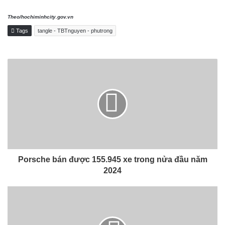
Theo/hochiminhcity.gov.vn
Tags
tangle - TBTnguyen - phutrong
Porsche bán được 155.945 xe trong nửa đầu năm
2024