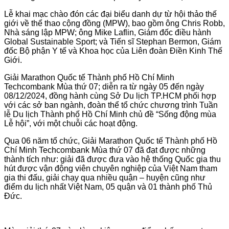
Lễ khai mạc chào đón các đại biểu danh dự từ hội thảo thế
giới về thể thao cộng đồng (MPW), bao gồm ông Chris Robb,
Nhà sáng lập MPW; ông Mike Laflin, Giám đốc điều hành
Global Sustainable Sport; và Tiến sĩ Stephan Bermon, Giám
đốc Bộ phận Y tế và Khoa học của Liên đoàn Điền Kinh Thế
Giới.
Giải Marathon Quốc tế Thành phố Hồ Chí Minh
Techcombank Mùa thứ 07; diễn ra từ ngày 05 đến ngày
08/12/2024, đồng hành cùng Sở Du lịch TP.HCM phối hợp
với các sở ban ngành, đoàn thể tổ chức chương trình Tuần
lễ Du lịch Thành phố Hồ Chí Minh chủ đề “Sống động mùa
Lễ hội”, với một chuỗi các hoạt động.
Qua 06 năm tổ chức, Giải Marathon Quốc tế Thành phố Hồ
Chí Minh Techcombank Mùa thứ 07 đã đạt được những
thành tích như: giải đã được đưa vào hệ thống Quốc gia thu
hút được vận động viên chuyên nghiệp của Việt Nam tham
gia thi đấu, giải chạy qua nhiều quận – huyện cũng như
điểm du lịch nhất Việt Nam, 05 quận và 01 thành phố Thủ
Đức.