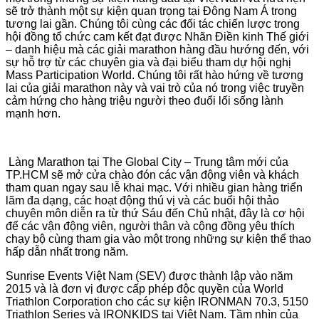
sẽ trở thành một sự kiện quan trọng tại Đông Nam Á trong
tương lai gần. Chúng tôi cùng các đối tác chiến lược trong
hội đồng tổ chức cam kết đạt được Nhãn Điền kinh Thế giới
– danh hiệu mà các giải marathon hàng đầu hướng đến, với
sự hỗ trợ từ các chuyên gia và đại biểu tham dự hội nghị
Mass Participation World. Chúng tôi rất hào hứng về tương
lai của giải marathon này và vai trò của nó trong việc truyền
cảm hứng cho hàng triệu người theo đuổi lối sống lành
mạnh hơn.
Làng Marathon tại The Global City – Trung tâm mới của
TP.HCM sẽ mở cửa chào đón các vận động viên và khách
tham quan ngay sau lễ khai mạc. Với nhiều gian hàng triển
lãm đa dạng, các hoạt động thú vị và các buổi hội thảo
chuyên môn diễn ra từ thứ Sáu đến Chủ nhật, đây là cơ hội
để các vận động viên, người thân và cộng đồng yêu thích
chạy bộ cùng tham gia vào một trong những sự kiện thể thao
hấp dẫn nhất trong năm.
Sunrise Events Việt Nam (SEV) được thành lập vào năm
2015 và là đơn vị được cấp phép độc quyền của World
Triathlon Corporation cho các sự kiện IRONMAN 70.3, 5150
Triathlon Series và IRONKIDS tại Việt Nam. Tầm nhìn của