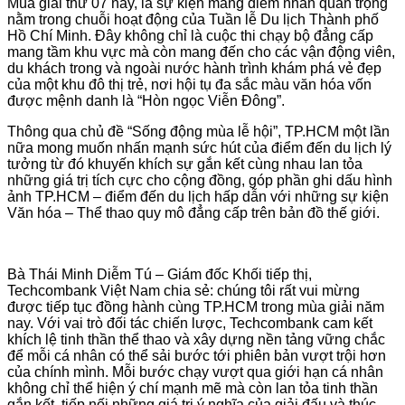
Mùa giải thứ 07 này, là sự kiện mang điểm nhấn quan trọng
nằm trong chuỗi hoạt động của Tuần lễ Du lịch Thành phố
Hồ Chí Minh. Đây không chỉ là cuộc thi chạy bộ đẳng cấp
mang tầm khu vực mà còn mang đến cho các vận động viên,
du khách trong và ngoài nước hành trình khám phá vẻ đẹp
của một khu đô thị trẻ, nơi hội tụ đa sắc màu văn hóa vốn
được mệnh danh là “Hòn ngọc Viễn Đông”.
Thông qua chủ đề “Sống động mùa lễ hội”, TP.HCM một lần
nữa mong muốn nhấn mạnh sức hút của điểm đến du lịch lý
tưởng từ đó khuyến khích sự gắn kết cùng nhau lan tỏa
những giá trị tích cực cho cộng đồng, góp phần ghi dấu hình
ảnh TP.HCM – điểm đến du lịch hấp dẫn với những sự kiện
Văn hóa – Thể thao quy mô đẳng cấp trên bản đồ thế giới.
Bà Thái Minh Diễm Tú – Giám đốc Khối tiếp thị,
Techcombank Việt Nam chia sẻ: chúng tôi rất vui mừng
được tiếp tục đồng hành cùng TP.HCM trong mùa giải năm
nay. Với vai trò đối tác chiến lược, Techcombank cam kết
khích lệ tinh thần thể thao và xây dựng nền tảng vững chắc
để mỗi cá nhân có thể sải bước tới phiên bản vượt trội hơn
của chính mình. Mỗi bước chạy vượt qua giới hạn cá nhân
không chỉ thể hiện ý chí mạnh mẽ mà còn lan tỏa tinh thần
gắn kết, tiếp nối những giá trị ý nghĩa của giải đấu và thúc