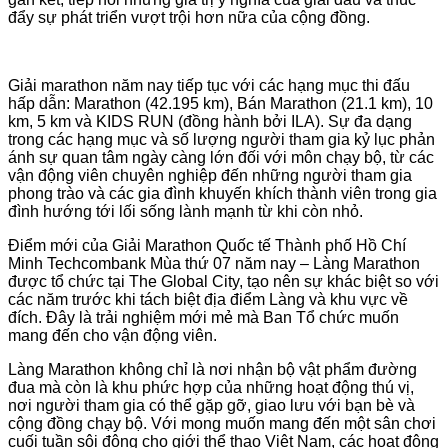
đẩy sự phát triển vượt trội hơn nữa của cộng đồng.
Giải marathon năm nay tiếp tục với các hạng mục thi đấu
hấp dẫn: Marathon (42.195 km), Bán Marathon (21.1 km), 10
km, 5 km và KIDS RUN (đồng hành bởi ILA). Sự đa dạng
trong các hạng mục và số lượng người tham gia kỷ lục phản
ánh sự quan tâm ngày càng lớn đối với môn chạy bộ, từ các
vận động viên chuyên nghiệp đến những người tham gia
phong trào và các gia đình khuyến khích thành viên trong gia
đình hướng tới lối sống lành mạnh từ khi còn nhỏ.
Điểm mới của Giải Marathon Quốc tế Thành phố Hồ Chí
Minh Techcombank Mùa thứ 07 năm nay – Làng Marathon
được tổ chức tại The Global City, tạo nên sự khác biệt so với
các năm trước khi tách biệt địa điểm Làng và khu vực về
đích. Đây là trải nghiệm mới mẻ mà Ban Tổ chức muốn
mang đến cho vận động viên.
Làng Marathon không chỉ là nơi nhận bộ vật phẩm đường
đua mà còn là khu phức hợp của những hoạt động thú vị,
nơi người tham gia có thể gặp gỡ, giao lưu với bạn bè và
cộng đồng chạy bộ. Với mong muốn mang đến một sân chơi
cuối tuần sôi động cho giới thể thao Việt Nam, các hoạt động