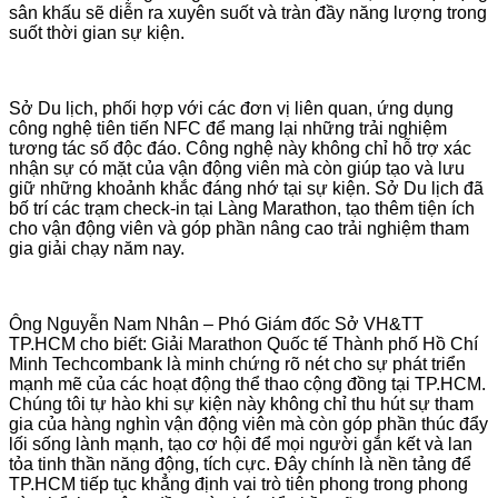
sân khấu sẽ diễn ra xuyên suốt và tràn đầy năng lượng trong
suốt thời gian sự kiện.
Sở Du lịch, phối hợp với các đơn vị liên quan, ứng dụng
công nghệ tiên tiến NFC để mang lại những trải nghiệm
tương tác số độc đáo. Công nghệ này không chỉ hỗ trợ xác
nhận sự có mặt của vận động viên mà còn giúp tạo và lưu
giữ những khoảnh khắc đáng nhớ tại sự kiện. Sở Du lịch đã
bố trí các trạm check-in tại Làng Marathon, tạo thêm tiện ích
cho vận động viên và góp phần nâng cao trải nghiệm tham
gia giải chạy năm nay.
Ông Nguyễn Nam Nhân – Phó Giám đốc Sở VH&TT
TP.HCM cho biết: Giải Marathon Quốc tế Thành phố Hồ Chí
Minh Techcombank là minh chứng rõ nét cho sự phát triển
mạnh mẽ của các hoạt động thể thao cộng đồng tại TP.HCM.
Chúng tôi tự hào khi sự kiện này không chỉ thu hút sự tham
gia của hàng nghìn vận động viên mà còn góp phần thúc đẩy
lối sống lành mạnh, tạo cơ hội để mọi người gắn kết và lan
tỏa tinh thần năng động, tích cực. Đây chính là nền tảng để
TP.HCM tiếp tục khẳng định vai trò tiên phong trong phong