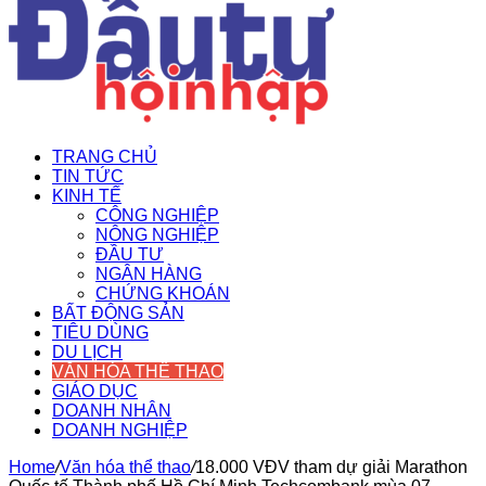
TRANG CHỦ
TIN TỨC
KINH TẾ
CÔNG NGHIỆP
NÔNG NGHIỆP
ĐẦU TƯ
NGÂN HÀNG
CHỨNG KHOÁN
BẤT ĐỘNG SẢN
TIÊU DÙNG
DU LỊCH
VĂN HÓA THỂ THAO
GIÁO DỤC
DOANH NHÂN
DOANH NGHIỆP
Home
/
Văn hóa thể thao
/
18.000 VĐV tham dự giải Marathon