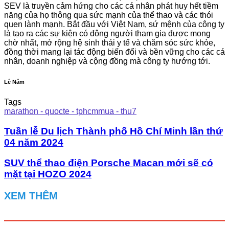
SEV là truyền cảm hứng cho các cá nhân phát huy hết tiềm
năng của họ thông qua sức mạnh của thể thao và các thói
quen lành mạnh. Bắt đầu với Việt Nam, sứ mệnh của công ty
là tạo ra các sự kiện có đông người tham gia được mong
chờ nhất, mở rộng hệ sinh thái y tế và chăm sóc sức khỏe,
đồng thời mang lại tác động biến đổi và bền vững cho các cá
nhân, doanh nghiệp và cộng đồng mà công ty hướng tới.
Lê Năm
Tags
marathon - quocte - tphcmmua - thu7
Tuần lễ Du lịch Thành phố Hồ Chí Minh lần thứ
04 năm 2024
SUV thể thao điện Porsche Macan mới sẽ có
mặt tại HOZO 2024
XEM THÊM