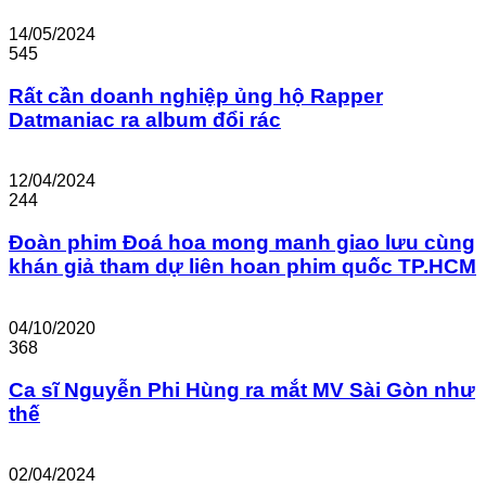
14/05/2024
545
Rất cần doanh nghiệp ủng hộ Rapper
Datmaniac ra album đổi rác
12/04/2024
244
Đoàn phim Đoá hoa mong manh giao lưu cùng
khán giả tham dự liên hoan phim quốc TP.HCM
04/10/2020
368
Ca sĩ Nguyễn Phi Hùng ra mắt MV Sài Gòn như
thế
02/04/2024