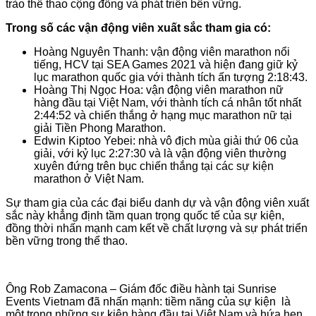
trào thể thao cộng đồng và phát triển bền vững.
Trong số các vận động viên xuất sắc tham gia có:
Hoàng Nguyên Thanh: vận động viên marathon nổi
tiếng, HCV tại SEA Games 2021 và hiện đang giữ kỷ
lục marathon quốc gia với thành tích ấn tượng 2:18:43.
Hoàng Thị Ngọc Hoa: vận động viên marathon nữ
hàng đầu tại Việt Nam, với thành tích cá nhân tốt nhất
2:44:52 và chiến thắng ở hạng mục marathon nữ tại
giải Tiền Phong Marathon.
Edwin Kiptoo Yebei: nhà vô địch mùa giải thứ 06 của
giải, với kỷ lục 2:27:30 và là vận động viên thường
xuyên đứng trên bục chiến thắng tại các sự kiện
marathon ở Việt Nam.
Sự tham gia của các đại biểu danh dự và vận động viên xuất
sắc này khẳng định tầm quan trọng quốc tế của sự kiện,
đồng thời nhấn mạnh cam kết về chất lượng và sự phát triển
bền vững trong thể thao.
Ông Rob Zamacona – Giám đốc điều hành tại Sunrise
Events Vietnam đã nhấn mạnh: tiềm năng của sự kiện là
một trong những sự kiện hàng đầu tại Việt Nam và hứa hẹn