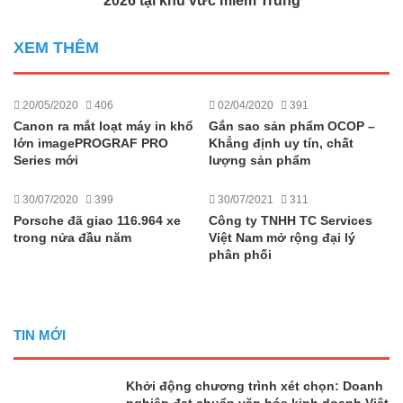
2026 tại khu vưc miềm Trung
XEM THÊM
20/05/2020
406
02/04/2020
391
Canon ra mắt loạt máy in khổ
Gắn sao sản phẩm OCOP –
lớn imagePROGRAF PRO
Khẳng định uy tín, chất
Series mới
lượng sản phẩm
30/07/2020
399
30/07/2021
311
Porsche đã giao 116.964 xe
Công ty TNHH TC Services
trong nửa đầu năm
Việt Nam mở rộng đại lý
phân phối
TIN MỚI
Khởi động chương trình xét chọn: Doanh
nghiệp đạt chuẩn văn hóa kinh doanh Việt