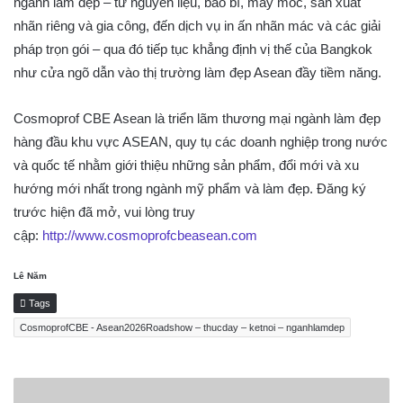
ngành làm đẹp – từ nguyên liệu, bao bì, máy móc, sản xuất
nhãn riêng và gia công, đến dịch vụ in ấn nhãn mác và các giải
pháp trọn gói – qua đó tiếp tục khẳng định vị thế của Bangkok
như cửa ngõ dẫn vào thị trường làm đẹp Asean đầy tiềm năng.
Cosmoprof CBE Asean là triển lãm thương mại ngành làm đẹp
hàng đầu khu vực ASEAN, quy tụ các doanh nghiệp trong nước
và quốc tế nhằm giới thiệu những sản phẩm, đổi mới và xu
hướng mới nhất trong ngành mỹ phẩm và làm đẹp. Đăng ký
trước hiện đã mở, vui lòng truy
cập:
http://www.cosmoprofcbeasean.com
Lê Năm
Tags
CosmoprofCBE - Asean2026Roadshow – thucday – ketnoi – nganhlamdep