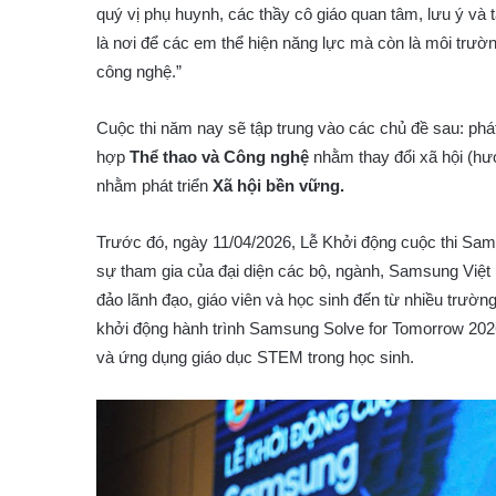
quý vị phụ huynh, các thầy cô giáo quan tâm, lưu ý và 
là nơi để các em thể hiện năng lực mà còn là môi trườ
công nghệ.”
Cuộc thi năm nay sẽ tập trung vào các chủ đề sau: phát
hợp
Thể thao và Công nghệ
nhằm thay đổi xã hội (hướ
nhằm phát triển
Xã hội bền vững.
Trước đó, ngày 11/04/2026, Lễ Khởi động cuộc thi Sam
sự tham gia của đại diện các bộ, ngành, Samsung Việ
đảo lãnh đạo, giáo viên và học sinh đến từ nhiều trườ
khởi động hành trình Samsung Solve for Tomorrow 2026 
và ứng dụng giáo dục STEM trong học sinh.