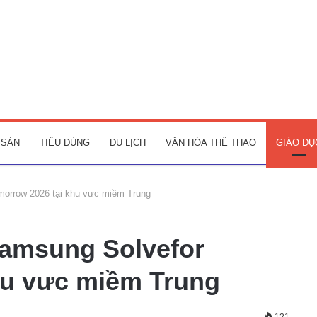
 SẢN
TIÊU DÙNG
DU LỊCH
VĂN HÓA THỂ THAO
GIÁO DỤ
morrow 2026 tại khu vưc miềm Trung
Samsung Solvefor
hu vưc miềm Trung