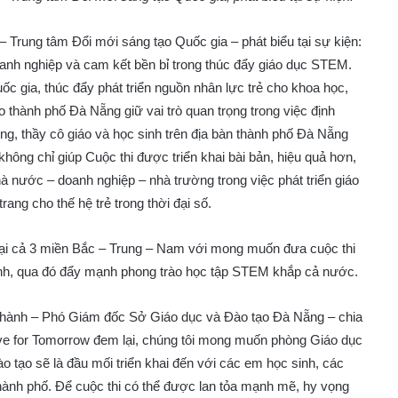
 Trung tâm Đổi mới sáng tạo Quốc gia – phát biểu tại sự kiện:
nh nghiệp và cam kết bền bỉ trong thúc đẩy giáo dục STEM.
uốc gia, thúc đẩy phát triển nguồn nhân lực trẻ cho khoa học,
 thành phố Đà Nẵng giữ vai trò quan trọng trong việc định
ờng, thầy cô giáo và học sinh trên địa bàn thành phố Đà Nẵng
ông chỉ giúp Cuộc thi được triển khai bài bản, hiệu quả hơn,
à nước – doanh nghiệp – nhà trường trong việc phát triển giáo
ang cho thế hệ trẻ trong thời đại số.
tại cả 3 miền Bắc – Trung – Nam với mong muốn đưa cuộc thi
nh, qua đó đẩy mạnh phong trào học tập STEM khắp cả nước.
Thành – Phó Giám đốc Sở Giáo dục và Đào tạo Đà Nẵng – chia
lve for Tomorrow đem lại, chúng tôi mong muốn phòng Giáo dục
 tạo sẽ là đầu mối triển khai đến với các em học sinh, các
hành phố. Để cuộc thi có thể được lan tỏa mạnh mẽ, hy vọng