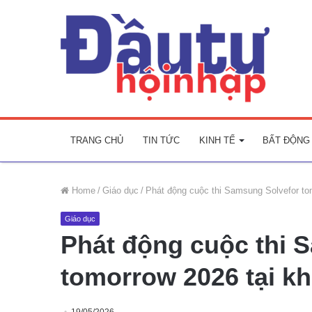
TRANG CHỦ
TIN TỨC
KINH TẾ
BẤT ĐỘNG
Home
/
Giáo dục
/
Phát động cuộc thi Samsung Solvefor to
Giáo dục
Phát động cuộc thi 
tomorrow 2026 tại k