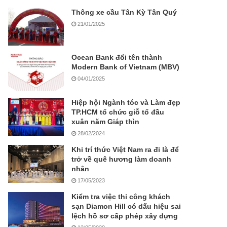
Thông xe cầu Tân Kỳ Tân Quý
21/01/2025
Ocean Bank đổi tên thành
Modern Bank of Vietnam (MBV)
04/01/2025
Hiệp hội Ngành tóc và Làm đẹp
TP.HCM tổ chức giỗ tổ đầu
xuân năm Giáp thìn
28/02/2024
Khi trí thức Việt Nam ra đi là để
trở về quê hương làm doanh
nhân
17/05/2023
Kiểm tra việc thi công khách
sạn Diamon Hill có dấu hiệu sai
lệch hồ sơ cấp phép xây dựng