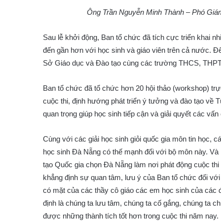
Ông Trần Nguyễn Minh Thành – Phó Giám
Sau lễ khởi động, Ban tổ chức đã tích cực triển khai 
đến gần hơn với học sinh và giáo viên trên cả nước. Đến
Sở Giáo dục và Đào tạo cùng các trường THCS, THPT
Ban tổ chức đã tổ chức hơn 20 hội thảo (workshop) trực
cuộc thi, định hướng phát triển ý tưởng và đào tạo về 
quan trọng giúp học sinh tiếp cận và giải quyết các vấn
Cùng với các giải học sinh giỏi quốc gia môn tin học, các
học sinh Đà Nẵng có thế mạnh đối với bộ môn này. V
tạo Quốc gia chọn Đà Nẵng làm nơi phát động cuộc t
khẳng định sự quan tâm, lưu ý của Ban tổ chức đối vớ
có mặt của các thầy cô giáo các em học sinh của các 
định là chúng ta lưu tâm, chúng ta cố gắng, chúng ta c
được những thành tích tốt hơn trong cuộc thi năm nay.