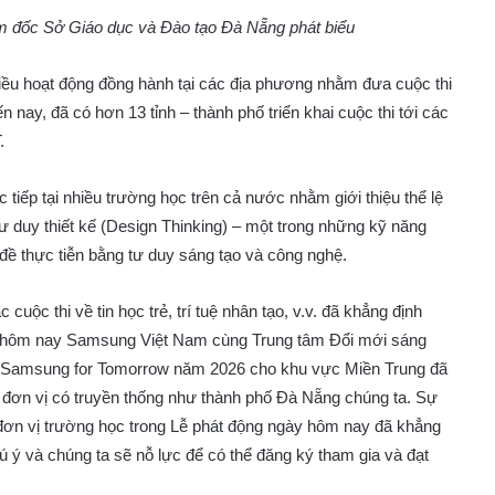
 đốc Sở Giáo dục và Đào tạo Đà Nẵng phát biểu
nhiều hoạt động đồng hành tại các địa phương nhằm đưa cuộc thi
 nay, đã có hơn 13 tỉnh – thành phố triển khai cuộc thi tới các
.
 tiếp tại nhiều trường học trên cả nước nhằm giới thiệu thể lệ
Tư duy thiết kế (Design Thinking) – một trong những kỹ năng
 đề thực tiễn bằng tư duy sáng tạo và công nghệ.
 cuộc thi về tin học trẻ, trí tuệ nhân tạo, v.v. đã khẳng định
à hôm nay Samsung Việt Nam cùng Trung tâm Đổi mới sáng
hi Samsung for Tomorrow năm 2026 cho khu vực Miền Trung đã
i đơn vị có truyền thống như thành phố Đà Nẵng chúng ta. Sự
đơn vị trường học trong Lễ phát động ngày hôm nay đã khẳng
hú ý và chúng ta sẽ nỗ lực để có thể đăng ký tham gia và đạt