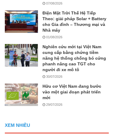
07/08/2026
Điện Mặt Trời Thế Hệ Tiếp
Theo: giải pháp Solar + Battery
cho Gia đình – Thương mại và
Nhà máy
01/08/2026
Nghiên cứu mới tại Việt Nam
cung cấp bằng chứng tiềm
năng hệ thống chống bó cứng
phanh nâng cao TGT cho
người đi xe mô tô
30/07/2026
Hữu cơ Việt Nam đang bước
vào một giai đoạn phát triển
mới
29/07/2026
XEM NHIỀU