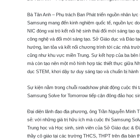
Bà Tân Anh – Phụ trách Ban Phát triển nguồn nhân lực –
Samsung mang đến kinh nghiệm quốc tế, nguồn lực doa
NIC đóng vai trò kết nối hệ sinh thái đổi mới sáng tạo q
công nghệ và đổi mới sáng tạo. Sở Giáo dục và Đào tạo
hướng, lan tỏa và kết nối chương trình tới các nhà trư
cũng như khu vực miền Trung. Sự kết hợp của ba bên kh
mà còn tạo nên một mô hình hợp tác thiết thực giữa Nh
dục STEM, khơi dậy tư duy sáng tạo và chuẩn bị hành tr
Sự kiện nằm trong chuỗi roadshow phát động cuộc thi 
Samsung Solve for Tomorrow tiếp cận đông đảo học si
Đại diện lãnh đạo địa phương, ông Trần Nguyễn Minh 
sẻ: với những giá trị hữu ích mà cuộc thi Samsung So
Trung học và Học sinh, sinh viên của Sở Giáo dục & Đào
thầy cô giáo tại các trường THCS, THPT trên địa bàn t