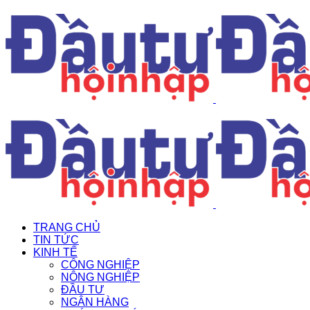
TRANG CHỦ
TIN TỨC
KINH TẾ
CÔNG NGHIỆP
NÔNG NGHIỆP
ĐẦU TƯ
NGÂN HÀNG