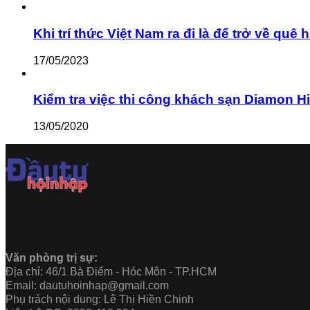
Khi trí thức Việt Nam ra đi là để trở về q
17/05/2023
Kiểm tra việc thi công khách sạn Diamon Hill c
13/05/2020
Văn phòng trị sự:
Địa chỉ: 46/1 Bà Điểm - Hóc Môn - TP.HCM
Email: dautuhoinhap@gmail.com
Phụ trách nội dung: Lê Thị Hiền Chinh