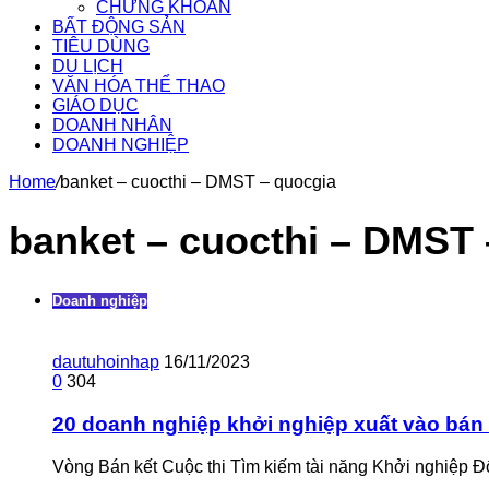
CHỨNG KHOÁN
BẤT ĐỘNG SẢN
TIÊU DÙNG
DU LỊCH
VĂN HÓA THỂ THAO
GIÁO DỤC
DOANH NHÂN
DOANH NGHIỆP
Home
/
banket – cuocthi – DMST – quocgia
banket – cuocthi – DMST 
Doanh nghiệp
dautuhoinhap
16/11/2023
0
304
20 doanh nghiệp khởi nghiệp xuất vào bán 
Vòng Bán kết Cuộc thi Tìm kiếm tài năng Khởi nghiệp Đ