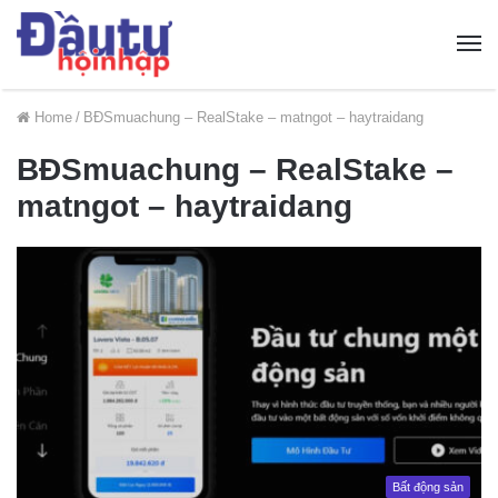
Home
/
BĐSmuachung – RealStake – matngot – haytraidang
BĐSmuachung – RealStake –
matngot – haytraidang
Bất động sản