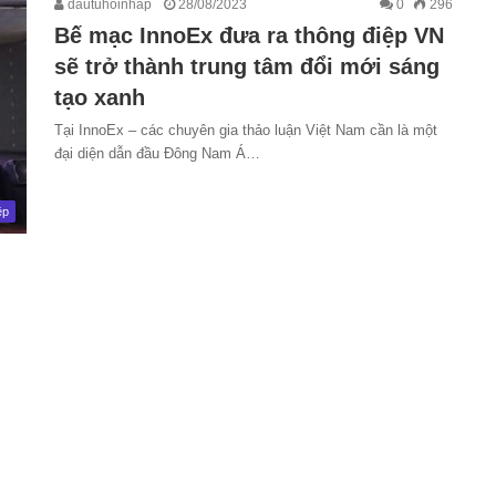
dautuhoinhap
28/08/2023
0
296
Bế mạc InnoEx đưa ra thông điệp VN
sẽ trở thành trung tâm đổi mới sáng
tạo xanh
Tại InnoEx – các chuyên gia thảo luận Việt Nam cần là một
đại diện dẫn đầu Đông Nam Á…
ệp