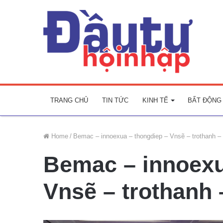
TRANG CHỦ
TIN TỨC
KINH TẾ
BẤT ĐỘNG
Home
/
Bemac – innoexua – thongdiep – Vnsẽ – trothanh
Bemac – innoexu
Vnsẽ – trothanh