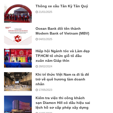
Thông xe cầu Tân Kỳ Tân Quý
21/01/2025
Ocean Bank đổi tên thành
Modern Bank of Vietnam (MBV)
04/01/2025
Hiệp hội Ngành tóc và Làm đẹp
TP.HCM tổ chức giỗ tổ đầu
xuân năm Giáp thìn
28/02/2024
Khi trí thức Việt Nam ra đi là để
trở về quê hương làm doanh
nhân
17/05/2023
Kiểm tra việc thi công khách
sạn Diamon Hill có dấu hiệu sai
lệch hồ sơ cấp phép xây dựng