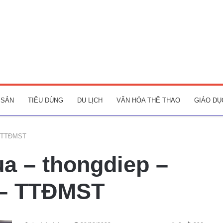
 SẢN
TIÊU DÙNG
DU LỊCH
VĂN HÓA THỂ THAO
GIÁO DỤ
 – TTĐMST
a – thongdiep –
 – TTĐMST