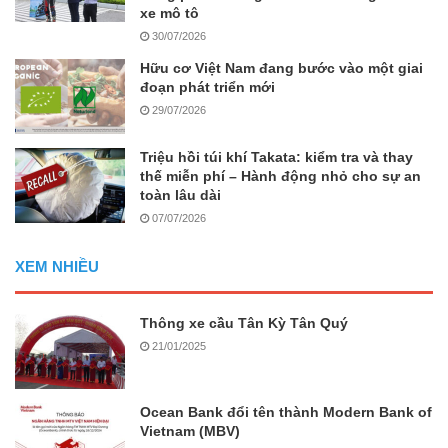
xe mô tô
30/07/2026
Hữu cơ Việt Nam đang bước vào một giai
đoạn phát triển mới
29/07/2026
Triệu hồi túi khí Takata: kiểm tra và thay
thế miễn phí – Hành động nhỏ cho sự an
toàn lâu dài
07/07/2026
XEM NHIỀU
Thông xe cầu Tân Kỳ Tân Quý
21/01/2025
Ocean Bank đổi tên thành Modern Bank of
Vietnam (MBV)