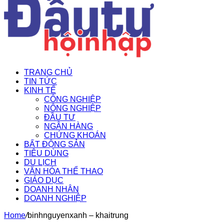
TRANG CHỦ
TIN TỨC
KINH TẾ
CÔNG NGHIỆP
NÔNG NGHIỆP
ĐẦU TƯ
NGÂN HÀNG
CHỨNG KHOÁN
BẤT ĐỘNG SẢN
TIÊU DÙNG
DU LỊCH
VĂN HÓA THỂ THAO
GIÁO DỤC
DOANH NHÂN
DOANH NGHIỆP
Home
/
binhnguyenxanh – khaitrung