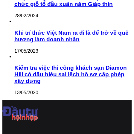
chức giỗ tổ đầu xuân năm Giáp thìn
28/02/2024
Khi trí thức Việt Nam ra đi là để trở về quê
hương làm doanh nhân
17/05/2023
Kiểm tra việc thi công khách sạn Diamon
Hill có dấu hiệu sai lệch hồ sơ cấp phép
xây dựng
13/05/2020