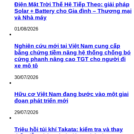
Điện Mặt Trời Thế Hệ Tiếp Theo: giải pháp
Solar + Battery cho Gia đình – Thương mại
và Nhà máy
01/08/2026
Nghiên cứu mới tại Việt Nam cung cấp
bằng chứng tiềm năng hệ thống chống bó
cứng phanh nâng cao TGT cho người đi
xe mô tô
30/07/2026
Hữu cơ Việt Nam đang bước vào một giai
đoạn phát triển mới
29/07/2026
Triệu hồi túi khí Takata: kiểm tra và thay