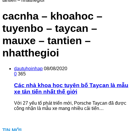
tantien – nhatthegioi
cacnha – khoahoc –
tuyenbo – taycan –
mauxe – tantien –
nhatthegioi
dautuhoinhap
08/08/2020
0
365
Các nhà khoa học tuyên bố Taycan là mẫu
xe tân tiến nhất thế giới
Với 27 yếu tố phát triển mới, Porsche Taycan đã được
công nhận là mẫu xe mang nhiều cải tiến…
TIN MỚI