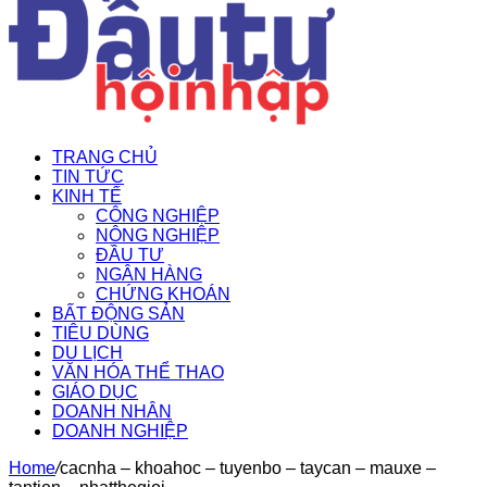
TRANG CHỦ
TIN TỨC
KINH TẾ
CÔNG NGHIỆP
NÔNG NGHIỆP
ĐẦU TƯ
NGÂN HÀNG
CHỨNG KHOÁN
BẤT ĐỘNG SẢN
TIÊU DÙNG
DU LỊCH
VĂN HÓA THỂ THAO
GIÁO DỤC
DOANH NHÂN
DOANH NGHIỆP
Home
/
cacnha – khoahoc – tuyenbo – taycan – mauxe –