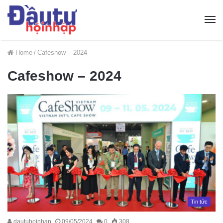
Home
/
Cafeshow – 2024
Cafeshow – 2024
Tin tức
dautuhoinhap
09/05/2024
0
308