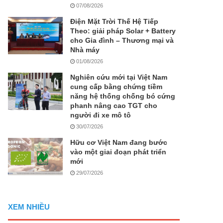
07/08/2026
Điện Mặt Trời Thế Hệ Tiếp
Theo: giải pháp Solar + Battery
cho Gia đình – Thương mại và
Nhà máy
01/08/2026
Nghiên cứu mới tại Việt Nam
cung cấp bằng chứng tiềm
năng hệ thống chống bó cứng
phanh nâng cao TGT cho
người đi xe mô tô
30/07/2026
Hữu cơ Việt Nam đang bước
vào một giai đoạn phát triển
mới
29/07/2026
XEM NHIỀU