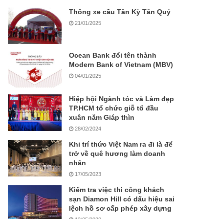
Thông xe cầu Tân Kỳ Tân Quý
21/01/2025
Ocean Bank đổi tên thành
Modern Bank of Vietnam (MBV)
04/01/2025
Hiệp hội Ngành tóc và Làm đẹp
TP.HCM tổ chức giỗ tổ đầu
xuân năm Giáp thìn
28/02/2024
Khi trí thức Việt Nam ra đi là để
trở về quê hương làm doanh
nhân
17/05/2023
Kiểm tra việc thi công khách
sạn Diamon Hill có dấu hiệu sai
lệch hồ sơ cấp phép xây dựng