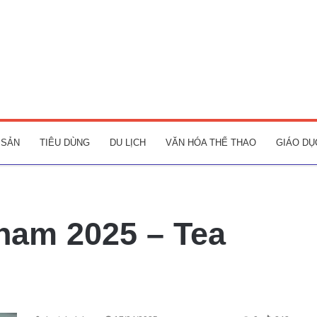
 SẢN
TIÊU DÙNG
DU LỊCH
VĂN HÓA THỂ THAO
GIÁO DỤ
nam 2025 – Tea