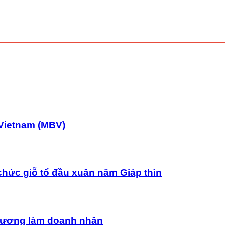
Vietnam (MBV)
chức giỗ tổ đầu xuân năm Giáp thìn
uê hương làm doanh nhân