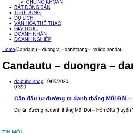
CHỨNG KHOÁN
BẤT ĐỘNG SẢN
TIÊU DÙNG
DU LỊCH
VĂN HÓA THỂ THAO
GIÁO DỤC
DOANH NHÂN
DOANH NGHIỆP
Home
/
Candautu – duongra – danhthang – muidoihondau
Candautu – duongra – d
dautuhoinhap
19/05/2020
0
390
Cần đầu tư đường ra danh thắng Mũi Đôi –
Dự án đường ra danh thắng Mũi Đôi – Hòn Đầu (huyện
TIN MỚI