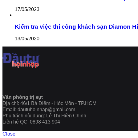
17/05/2023
Kiểm tra việc thi công khách sạn Diamon Hill c
13/05/2020
Văn phòng trị sự:
Địa chỉ: 46/1 Bà Điểm - Hóc Môn - TP.HCM
Email: dautuhoinhap@gmail.com
Phụ trách nội dung: Lê Thị Hiền Chinh
Liên hệ QC: 0898 413 904
Close