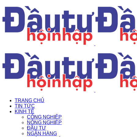
TRANG CHỦ
TIN TỨC
KINH TẾ
CÔNG NGHIỆP
NÔNG NGHIỆP
ĐẦU TƯ
NGÂN HÀNG