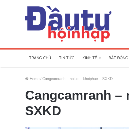
TRANG CHỦ
TIN TỨC
KINH TẾ
BẤT ĐỘNG
Home
/
Cangcamranh – noluc – khoiphuc – SXKD
Cangcamranh – n
SXKD