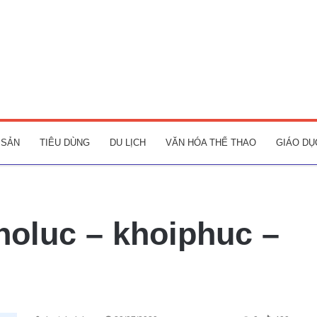
 SẢN
TIÊU DÙNG
DU LỊCH
VĂN HÓA THỂ THAO
GIÁO DỤ
oluc – khoiphuc –