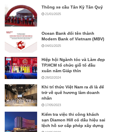
Thông xe cầu Tân Kỳ Tân Quý
21/01/2025
Ocean Bank đổi tên thành
Modern Bank of Vietnam (MBV)
04/01/2025
Hiệp hội Ngành tóc và Làm đẹp
TP.HCM tổ chức giỗ tổ đầu
xuân năm Giáp thìn
28/02/2024
Khi trí thức Việt Nam ra đi là để
trở về quê hương làm doanh
nhân
17/05/2023
Kiểm tra việc thi công khách
sạn Diamon Hill có dấu hiệu sai
lệch hồ sơ cấp phép xây dựng