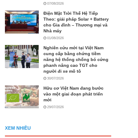
07/08/2026
Điện Mặt Trời Thế Hệ Tiếp
Theo: giải pháp Solar + Battery
cho Gia đình – Thương mại và
Nhà máy
01/08/2026
Nghiên cứu mới tại Việt Nam
cung cấp bằng chứng tiềm
năng hệ thống chống bó cứng
phanh nâng cao TGT cho
người đi xe mô tô
30/07/2026
Hữu cơ Việt Nam đang bước
vào một giai đoạn phát triển
mới
29/07/2026
XEM NHIỀU