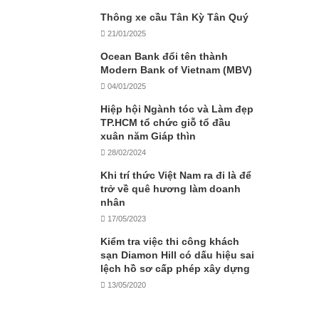
Thông xe cầu Tân Kỳ Tân Quý
21/01/2025
Ocean Bank đổi tên thành
Modern Bank of Vietnam (MBV)
04/01/2025
Hiệp hội Ngành tóc và Làm đẹp
TP.HCM tổ chức giỗ tổ đầu
xuân năm Giáp thìn
28/02/2024
Khi trí thức Việt Nam ra đi là để
trở về quê hương làm doanh
nhân
17/05/2023
Kiểm tra việc thi công khách
sạn Diamon Hill có dấu hiệu sai
lệch hồ sơ cấp phép xây dựng
13/05/2020