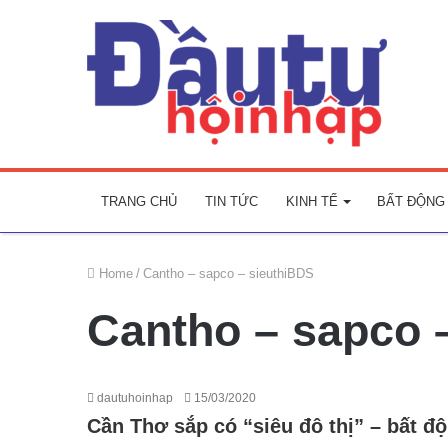
TRANG CHỦ
TIN TỨC
KINH TẾ
BẤT ĐỘNG
Home
/
Cantho – sapco – sieuthiBDS
Cantho – sapco 
dautuhoinhap
15/03/2020
Cần Thơ sắp có “siêu đô thị” – bất đ