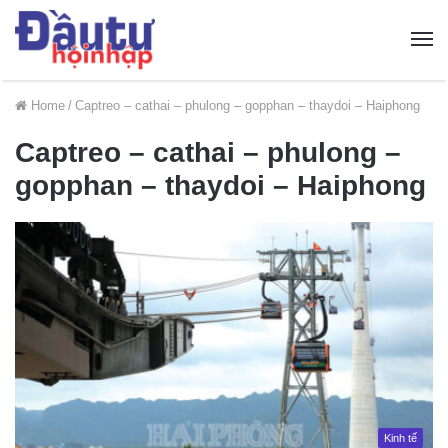
Home
/
Captreo – cathai – phulong – gopphan – thaydoi – Haiphong
Captreo – cathai – phulong –
gopphan – thaydoi – Haiphong
Kinh tế