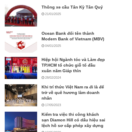
Thông xe cầu Tân Kỳ Tân Quý
21/01/2025
Ocean Bank đổi tên thành
Modern Bank of Vietnam (MBV)
04/01/2025
Hiệp hội Ngành tóc và Làm đẹp
TP.HCM tổ chức giỗ tổ đầu
xuân năm Giáp thìn
28/02/2024
Khi trí thức Việt Nam ra đi là để
trở về quê hương làm doanh
nhân
17/05/2023
Kiểm tra việc thi công khách
sạn Diamon Hill có dấu hiệu sai
lệch hồ sơ cấp phép xây dựng