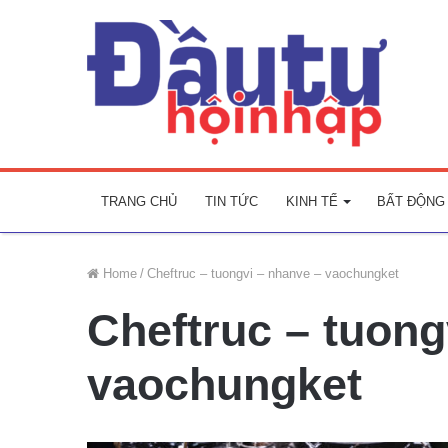
TRANG CHỦ
TIN TỨC
KINH TẾ
BẤT ĐỘNG
Home
/
Cheftruc – tuongvi – nhanve – vaochungket
Cheftruc – tuong
vaochungket