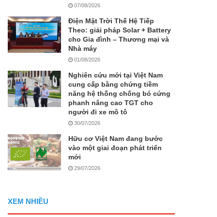
07/08/2026
Điện Mặt Trời Thế Hệ Tiếp
Theo: giải pháp Solar + Battery
cho Gia đình – Thương mại và
Nhà máy
01/08/2026
Nghiên cứu mới tại Việt Nam
cung cấp bằng chứng tiềm
năng hệ thống chống bó cứng
phanh nâng cao TGT cho
người đi xe mô tô
30/07/2026
Hữu cơ Việt Nam đang bước
vào một giai đoạn phát triển
mới
29/07/2026
XEM NHIỀU