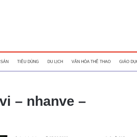
 SẢN
TIÊU DÙNG
DU LỊCH
VĂN HÓA THỂ THAO
GIÁO DỤ
vi – nhanve –