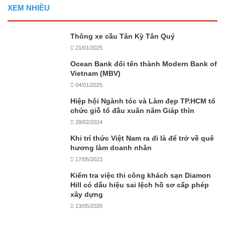
XEM NHIỀU
Thông xe cầu Tân Kỳ Tân Quý
21/01/2025
Ocean Bank đổi tên thành Modern Bank of
Vietnam (MBV)
04/01/2025
Hiệp hội Ngành tóc và Làm đẹp TP.HCM tổ
chức giỗ tổ đầu xuân năm Giáp thìn
28/02/2024
Khi trí thức Việt Nam ra đi là để trở về quê
hương làm doanh nhân
17/05/2023
Kiểm tra việc thi công khách sạn Diamon
Hill có dấu hiệu sai lệch hồ sơ cấp phép
xây dựng
13/05/2020