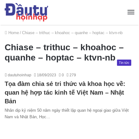
Home
/
Chiase – trithuc – khoahoc – quanhe – hoptac – ktvn-nb
Chiase – trithuc – khoahoc –
quanhe – hoptac – ktvn-nb
Tin tức
dautuhoinhap
18/09/2023
0
279
Tọa đàm chia sẻ tri thức và khoa học về:
quan hệ hợp tác kinh tế Việt Nam – Nhật
Bản
Nhân dịp kỷ niệm 50 năm ngày thiết lập quan hệ ngoại giao giữa Việt
Nam và Nhật Bản, Học…