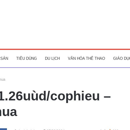
 SẢN
TIÊU DÙNG
DU LỊCH
VĂN HÓA THỂ THAO
GIÁO DỤ
mua
 1.26uùd/cophieu –
mua