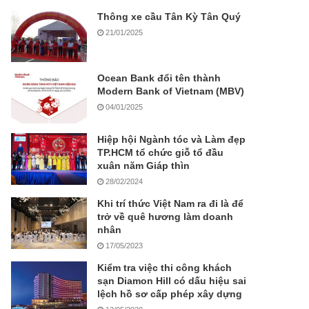
Thông xe cầu Tân Kỳ Tân Quý
21/01/2025
Ocean Bank đổi tên thành
Modern Bank of Vietnam (MBV)
04/01/2025
Hiệp hội Ngành tóc và Làm đẹp
TP.HCM tổ chức giỗ tổ đầu
xuân năm Giáp thìn
28/02/2024
Khi trí thức Việt Nam ra đi là để
trở về quê hương làm doanh
nhân
17/05/2023
Kiểm tra việc thi công khách
sạn Diamon Hill có dấu hiệu sai
lệch hồ sơ cấp phép xây dựng