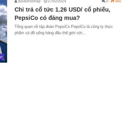
dautuhoinhap
27/02/2024
0
860
Chi trả cổ tức 1.26 USD/ cổ phiếu,
PepsiCo có đáng mua?
Tổng quan về tập đoàn PepsiCo PepsiCo là công ty thực
phẩm và đồ uống hàng đầu thế giới với…
án