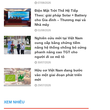
07/08/2026
Điện Mặt Trời Thế Hệ Tiếp
Theo: giải pháp Solar + Battery
cho Gia đình – Thương mại và
Nhà máy
01/08/2026
Nghiên cứu mới tại Việt Nam
cung cấp bằng chứng tiềm
năng hệ thống chống bó cứng
phanh nâng cao TGT cho
người đi xe mô tô
30/07/2026
Hữu cơ Việt Nam đang bước
vào một giai đoạn phát triển
mới
29/07/2026
XEM NHIỀU