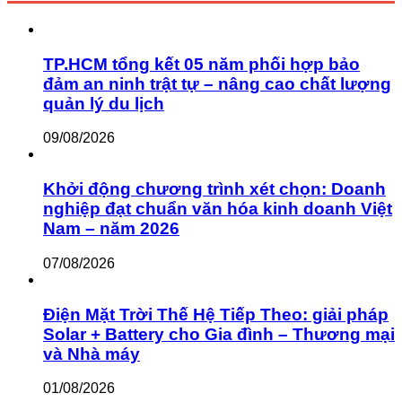
TP.HCM tổng kết 05 năm phối hợp bảo
đảm an ninh trật tự – nâng cao chất lượng
quản lý du lịch
09/08/2026
Khởi động chương trình xét chọn: Doanh
nghiệp đạt chuẩn văn hóa kinh doanh Việt
Nam – năm 2026
07/08/2026
Điện Mặt Trời Thế Hệ Tiếp Theo: giải pháp
Solar + Battery cho Gia đình – Thương mại
và Nhà máy
01/08/2026