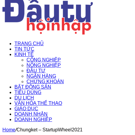
TRANG CHỦ
TIN TỨC
KINH TẾ
CÔNG NGHIỆP
NÔNG NGHIỆP
ĐẦU TƯ
NGÂN HÀNG
CHỨNG KHOÁN
BẤT ĐỘNG SẢN
TIÊU DÙNG
DU LỊCH
VĂN HÓA THỂ THAO
GIÁO DỤC
DOANH NHÂN
DOANH NGHIỆP
Home
/
Chungket – StartupWheel2021