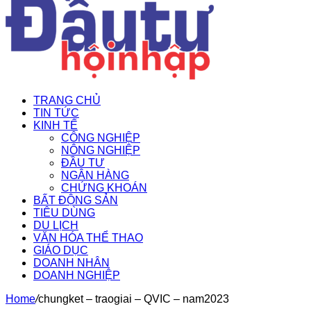
TRANG CHỦ
TIN TỨC
KINH TẾ
CÔNG NGHIỆP
NÔNG NGHIỆP
ĐẦU TƯ
NGÂN HÀNG
CHỨNG KHOÁN
BẤT ĐỘNG SẢN
TIÊU DÙNG
DU LỊCH
VĂN HÓA THỂ THAO
GIÁO DỤC
DOANH NHÂN
DOANH NGHIỆP
Home
/
chungket – traogiai – QVIC – nam2023