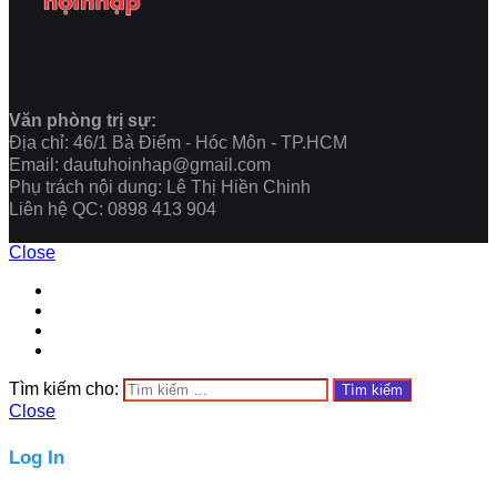
Văn phòng trị sự:
Địa chỉ: 46/1 Bà Điểm - Hóc Môn - TP.HCM
Email: dautuhoinhap@gmail.com
Phụ trách nội dung: Lê Thị Hiền Chinh
Liên hệ QC: 0898 413 904
Close
Tìm kiếm cho:
Close
Log In