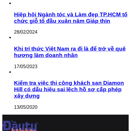
Hiệp hội Ngành tóc và Làm đẹp TP.HCM tổ
chức giỗ tổ đầu xuân năm Giáp thìn
28/02/2024
Khi trí thức Việt Nam ra đi là để trở về quê
hương làm doanh nhân
17/05/2023
Kiểm tra việc thi công khách sạn Diamon
Hill có dấu hiệu sai lệch hồ sơ cấp phép
xây dựng
13/05/2020