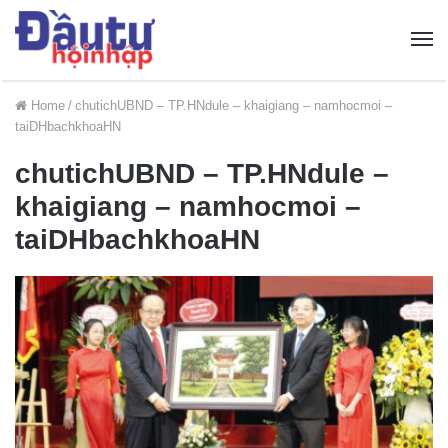
Home
/
chutichUBND – TP.HNdule – khaigiang – namhocmoi –
taiDHbachkhoaHN
chutichUBND – TP.HNdule –
khaigiang – namhocmoi –
taiDHbachkhoaHN