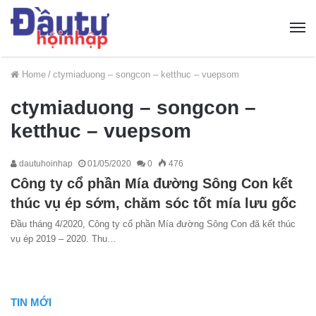
Home
/
ctymiaduong – songcon – ketthuc – vuepsom
ctymiaduong – songcon –
ketthuc – vuepsom
dautuhoinhap
01/05/2020
0
476
Công ty cổ phần Mía đường Sông Con kết
thúc vụ ép sớm, chăm sóc tốt mía lưu gốc
Đầu tháng 4/2020, Công ty cổ phần Mía đường Sông Con đã kết thúc
vụ ép 2019 – 2020. Thu…
TIN MỚI