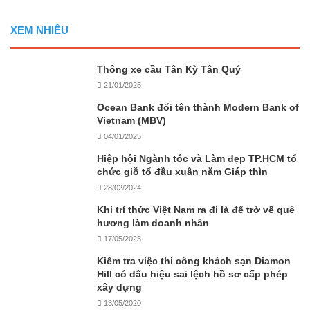
XEM NHIỀU
Thông xe cầu Tân Kỳ Tân Quý
21/01/2025
Ocean Bank đổi tên thành Modern Bank of
Vietnam (MBV)
04/01/2025
Hiệp hội Ngành tóc và Làm đẹp TP.HCM tổ
chức giỗ tổ đầu xuân năm Giáp thìn
28/02/2024
Khi trí thức Việt Nam ra đi là để trở về quê
hương làm doanh nhân
17/05/2023
Kiểm tra việc thi công khách sạn Diamon
Hill có dấu hiệu sai lệch hồ sơ cấp phép
xây dựng
13/05/2020