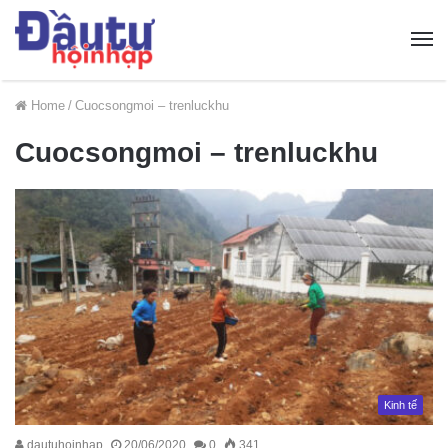
Home
/
Cuocsongmoi – trenluckhu
Cuocsongmoi – trenluckhu
Kinh tế
dautuhoinhap
20/06/2020
0
341