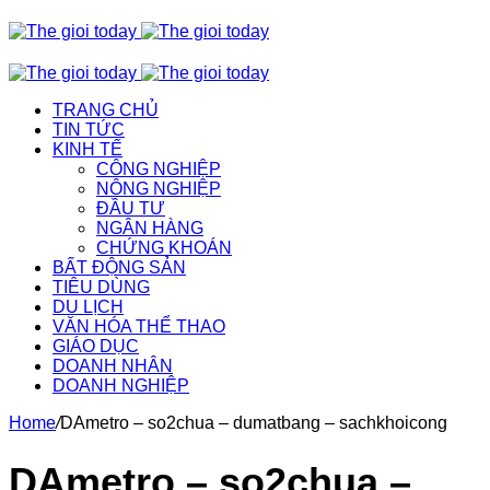
TRANG CHỦ
TIN TỨC
KINH TẾ
CÔNG NGHIỆP
NÔNG NGHIỆP
ĐẦU TƯ
NGÂN HÀNG
CHỨNG KHOÁN
BẤT ĐỘNG SẢN
TIÊU DÙNG
DU LỊCH
VĂN HÓA THỂ THAO
GIÁO DỤC
DOANH NHÂN
DOANH NGHIỆP
Home
/
DAmetro – so2chua – dumatbang – sachkhoicong
DAmetro – so2chua –