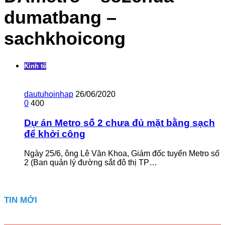
dumatbang –
sachkhoicong
Kinh tế
dautuhoinhap
26/06/2020
0
400
Dự án Metro số 2 chưa đủ mặt bằng sạch
để khởi công
Ngày 25/6, ông Lê Văn Khoa, Giám đốc tuyến Metro số
2 (Ban quản lý đường sắt đô thị TP…
TIN MỚI