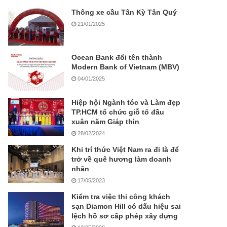
Thông xe cầu Tân Kỳ Tân Quý
21/01/2025
Ocean Bank đổi tên thành
Modern Bank of Vietnam (MBV)
04/01/2025
Hiệp hội Ngành tóc và Làm đẹp
TP.HCM tổ chức giỗ tổ đầu
xuân năm Giáp thìn
28/02/2024
Khi trí thức Việt Nam ra đi là để
trở về quê hương làm doanh
nhân
17/05/2023
Kiểm tra việc thi công khách
sạn Diamon Hill có dấu hiệu sai
lệch hồ sơ cấp phép xây dựng