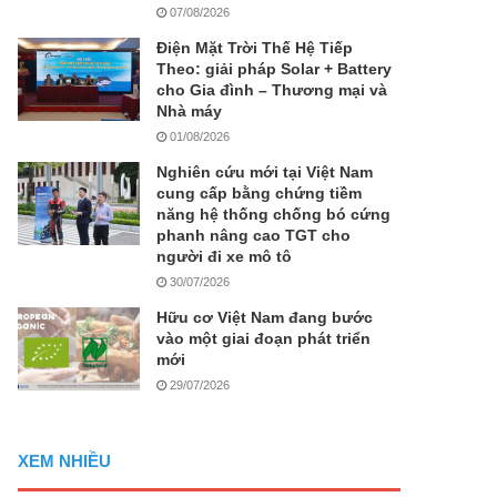
07/08/2026
Điện Mặt Trời Thế Hệ Tiếp
Theo: giải pháp Solar + Battery
cho Gia đình – Thương mại và
Nhà máy
01/08/2026
Nghiên cứu mới tại Việt Nam
cung cấp bằng chứng tiềm
năng hệ thống chống bó cứng
phanh nâng cao TGT cho
người đi xe mô tô
30/07/2026
Hữu cơ Việt Nam đang bước
vào một giai đoạn phát triển
mới
29/07/2026
XEM NHIỀU