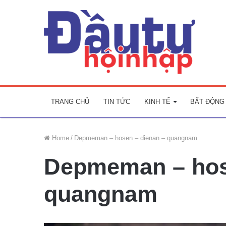
TRANG CHỦ
TIN TỨC
KINH TẾ
BẤT ĐỘNG
Home
/
Depmeman – hosen – dienan – quangnam
Depmeman – hos
quangnam