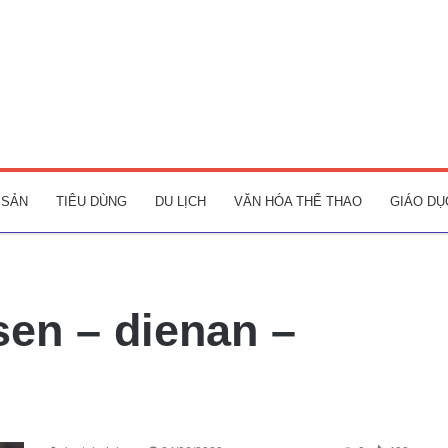
 SẢN
TIÊU DÙNG
DU LỊCH
VĂN HÓA THỂ THAO
GIÁO DỤ
en – dienan –