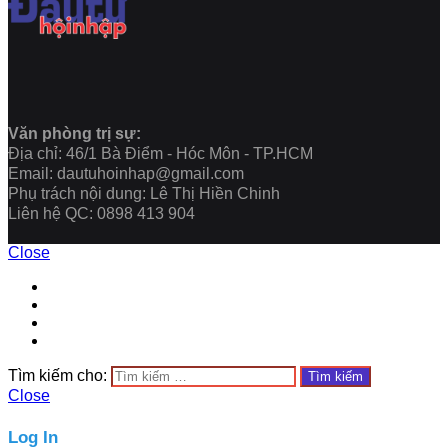
Văn phòng trị sự:
Địa chỉ: 46/1 Bà Điểm - Hóc Môn - TP.HCM
Email: dautuhoinhap@gmail.com
Phụ trách nội dung: Lê Thị Hiền Chinh
Liên hệ QC: 0898 413 904
Close
Tìm kiếm cho:
Close
Log In