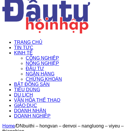
TRANG CHỦ
TIN TỨC
KINH TẾ
CÔNG NGHIỆP
NÔNG NGHIỆP
ĐẦU TƯ
NGÂN HÀNG
CHỨNG KHOÁN
BẤT ĐỘNG SẢN
TIÊU DÙNG
DU LỊCH
VĂN HÓA THỂ THAO
GIÁO DỤC
DOANH NHÂN
DOANH NGHIỆP
Home
/
DNbuithi – hongvan – denvoi – nangluong – viyeu –