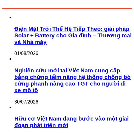
Điện Mặt Trời Thế Hệ Tiếp Theo: giải pháp
Solar + Battery cho Gia đình – Thương mại
và Nhà máy
01/08/2026
Nghiên cứu mới tại Việt Nam cung cấp
bằng chứng tiềm năng hệ thống chống bó
cứng phanh nâng cao TGT cho người đi
xe mô tô
30/07/2026
Hữu cơ Việt Nam đang bước vào một giai
đoạn phát triển mới