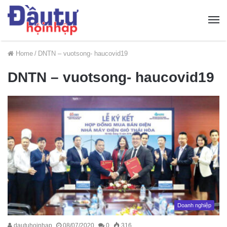
Home
/
DNTN – vuotsong- haucovid19
DNTN – vuotsong- haucovid19
Doanh nghiệp
dautuhoinhap
08/07/2020
0
316