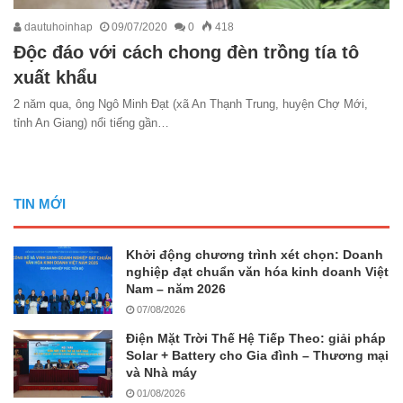
dautuhoinhap
09/07/2020
0
418
Độc đáo với cách chong đèn trồng tía tô
xuất khẩu
2 năm qua, ông Ngô Minh Đạt (xã An Thạnh Trung, huyện Chợ Mới,
tỉnh An Giang) nổi tiếng gần…
TIN MỚI
Khởi động chương trình xét chọn: Doanh
nghiệp đạt chuẩn văn hóa kinh doanh Việt
Nam – năm 2026
07/08/2026
Điện Mặt Trời Thế Hệ Tiếp Theo: giải pháp
Solar + Battery cho Gia đình – Thương mại
và Nhà máy
01/08/2026