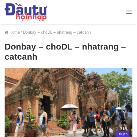
Home
/
Donbay – choDL – nhatrang – catcanh
Donbay – choDL – nhatrang –
catcanh
Du lịch