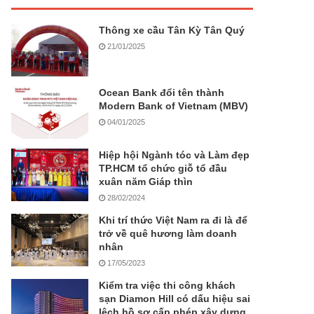
Thông xe cầu Tân Kỳ Tân Quý
21/01/2025
Ocean Bank đổi tên thành
Modern Bank of Vietnam (MBV)
04/01/2025
Hiệp hội Ngành tóc và Làm đẹp
TP.HCM tổ chức giỗ tổ đầu
xuân năm Giáp thìn
28/02/2024
Khi trí thức Việt Nam ra đi là để
trở về quê hương làm doanh
nhân
17/05/2023
Kiểm tra việc thi công khách
sạn Diamon Hill có dấu hiệu sai
lệch hồ sơ cấp phép xây dựng