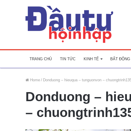
TRANG CHỦ
TIN TỨC
KINH TẾ
BẤT ĐỘNG
Home
/
Donduong – hieuqua – tunguonvon – chuongtrinh13
Donduong – hie
– chuongtrinh13