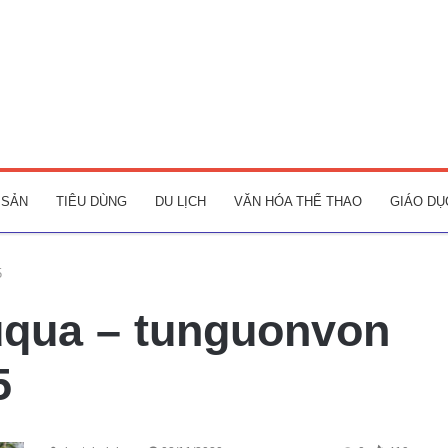
 SẢN
TIÊU DÙNG
DU LỊCH
VĂN HÓA THỂ THAO
GIÁO DỤ
5
uqua – tunguonvon
5