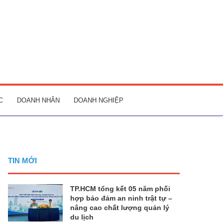
C
DOANH NHÂN
DOANH NGHIỆP
TIN MỚI
TP.HCM tổng kết 05 năm phối
hợp bảo đảm an ninh trật tự –
nâng cao chất lượng quản lý
du lịch