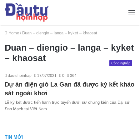
Home
/
Duan – diengio – langa – kyket – khaosat
Duan – diengio – langa – kyket
– khaosat
Công nghiệp
dautuhoinhap
17/07/2021
0
364
Dự án điện gió La Gan đã được ký kết khảo
sát ngoài khơi
Lễ ký kết được tiến hành trực tuyến dưới sự chứng kiến của Đại sứ
Đan Mạch tại Việt Nam…
TIN MỚI