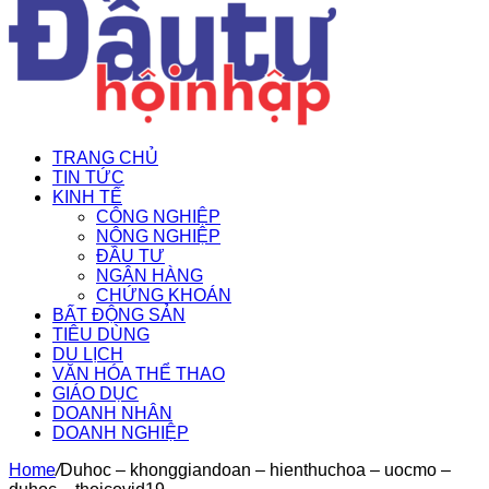
TRANG CHỦ
TIN TỨC
KINH TẾ
CÔNG NGHIỆP
NÔNG NGHIỆP
ĐẦU TƯ
NGÂN HÀNG
CHỨNG KHOÁN
BẤT ĐỘNG SẢN
TIÊU DÙNG
DU LỊCH
VĂN HÓA THỂ THAO
GIÁO DỤC
DOANH NHÂN
DOANH NGHIỆP
Home
/
Duhoc – khonggiandoan – hienthuchoa – uocmo –