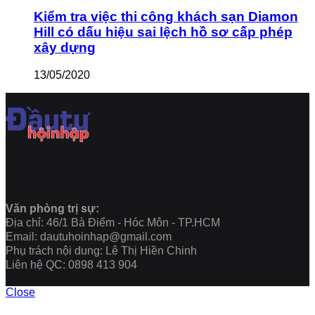
Kiểm tra việc thi công khách sạn Diamon
Hill có dấu hiệu sai lệch hồ sơ cấp phép
xây dựng
13/05/2020
Văn phòng trị sự:
Địa chỉ: 46/1 Bà Điểm - Hóc Môn - TP.HCM
Email: dautuhoinhap@gmail.com
Phụ trách nội dung: Lê Thị Hiền Chinh
Liên hệ QC: 0898 413 904
Close