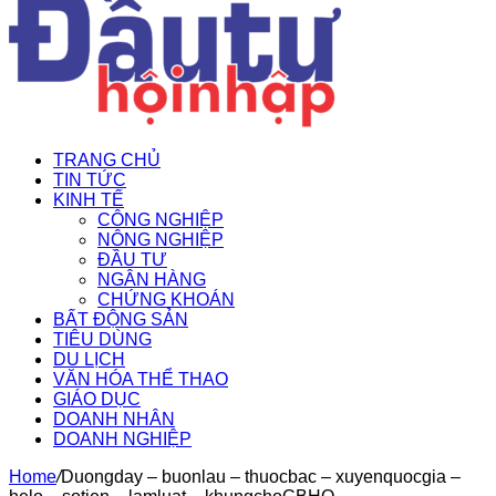
TRANG CHỦ
TIN TỨC
KINH TẾ
CÔNG NGHIỆP
NÔNG NGHIỆP
ĐẦU TƯ
NGÂN HÀNG
CHỨNG KHOÁN
BẤT ĐỘNG SẢN
TIÊU DÙNG
DU LỊCH
VĂN HÓA THỂ THAO
GIÁO DỤC
DOANH NHÂN
DOANH NGHIỆP
Home
/
Duongday – buonlau – thuocbac – xuyenquocgia –