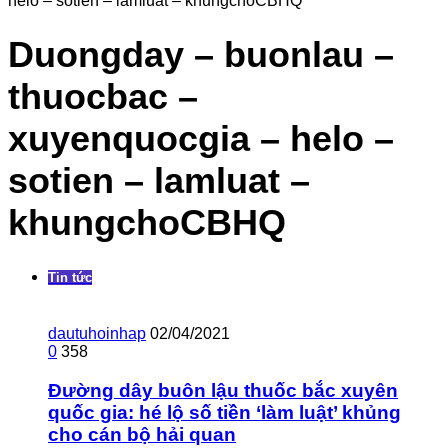
helo – sotien – lamluat – khungchoCBHQ
Duongday – buonlau –
thuocbac –
xuyenquocgia – helo –
sotien – lamluat –
khungchoCBHQ
Tin tức
dautuhoinhap
02/04/2021
0
358
Đường dây buôn lậu thuốc bắc xuyên
quốc gia: hé lộ số tiền ‘làm luật’ khủng
cho cán bộ hải quan