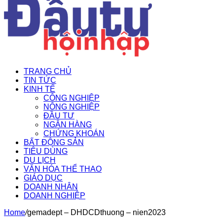
TRANG CHỦ
TIN TỨC
KINH TẾ
CÔNG NGHIỆP
NÔNG NGHIỆP
ĐẦU TƯ
NGÂN HÀNG
CHỨNG KHOÁN
BẤT ĐỘNG SẢN
TIÊU DÙNG
DU LỊCH
VĂN HÓA THỂ THAO
GIÁO DỤC
DOANH NHÂN
DOANH NGHIỆP
Home
/
gemadept – DHDCDthuong – nien2023