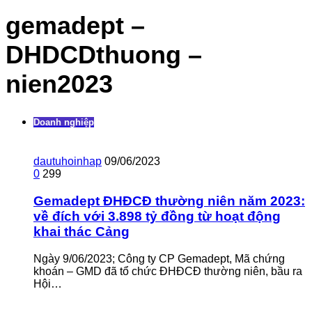
gemadept –
DHDCDthuong –
nien2023
Doanh nghiệp
dautuhoinhap
09/06/2023
0
299
Gemadept ĐHĐCĐ thường niên năm 2023:
về đích với 3.898 tỷ đồng từ hoạt động
khai thác Cảng
Ngày 9/06/2023; Công ty CP Gemadept, Mã chứng
khoán – GMD đã tổ chức ĐHĐCĐ thường niên, bầu ra
Hội…