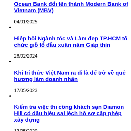
Ocean Bank đổi tên thành Modern Bank of
Vietnam (MBV)
04/01/2025
Hiệp hội Ngành tóc và Làm đẹp TP.HCM tổ
chức giỗ tổ đầu xuân năm Giáp thìn
28/02/2024
Khi trí thức Việt Nam ra đi là để trở về quê
hương làm doanh nhân
17/05/2023
Kiểm tra việc thi công khách sạn Diamon
Hill có dấu hiệu sai lệch hồ sơ cấp phép
xây dựng