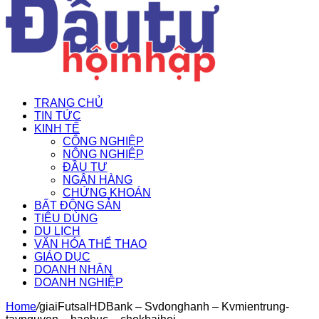
TRANG CHỦ
TIN TỨC
KINH TẾ
CÔNG NGHIỆP
NÔNG NGHIỆP
ĐẦU TƯ
NGÂN HÀNG
CHỨNG KHOÁN
BẤT ĐỘNG SẢN
TIÊU DÙNG
DU LỊCH
VĂN HÓA THỂ THAO
GIÁO DỤC
DOANH NHÂN
DOANH NGHIỆP
Home
/
giaiFutsalHDBank – Svdonghanh – Kvmientrung-