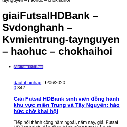
taynguyen – haohuc – chokhaihoi
giaiFutsalHDBank –
Svdonghanh –
Kvmientrung-taynguyen
– haohuc – chokhaihoi
Văn hóa thể thao
dautuhoinhap
10/06/2020
0
342
Giải Futsal HDBank sinh viên đồng hành
khu vực miền Trung và Tây Nguyên: háo
hức chờ khai hội
Tiếp nối thành công năm ngoái, năm nay, giải Futsal