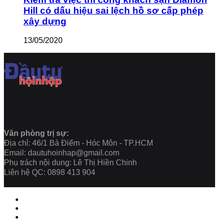
Hill có dấu hiệu sai lệch hồ sơ cấp phép
xây dựng
13/05/2020
Văn phòng trị sự:
Địa chỉ: 46/1 Bà Điểm - Hóc Môn - TP.HCM
Email: dautuhoinhap@gmail.com
Phụ trách nội dung: Lê Thị Hiền Chinh
Liên hệ QC: 0898 413 904
Close