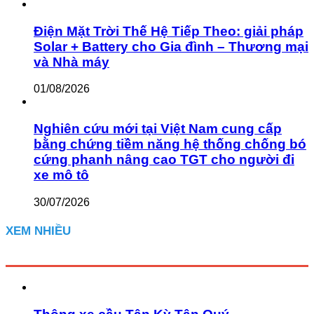
Điện Mặt Trời Thế Hệ Tiếp Theo: giải pháp
Solar + Battery cho Gia đình – Thương mại
và Nhà máy
01/08/2026
Nghiên cứu mới tại Việt Nam cung cấp
bằng chứng tiềm năng hệ thống chống bó
cứng phanh nâng cao TGT cho người đi
xe mô tô
30/07/2026
XEM NHIỀU