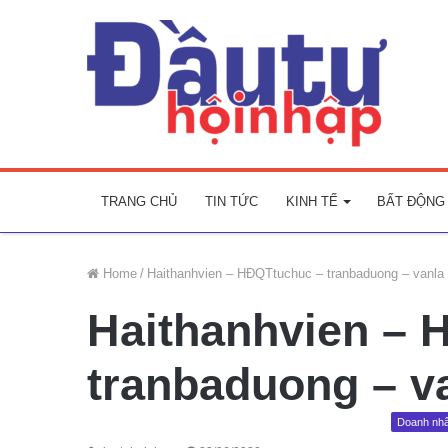
TRANG CHỦ
TIN TỨC
KINH TẾ
BẤT ĐỘNG
Home
/
Haithanhvien – HĐQTtuchuc – tranbaduong – vanla 
Haithanhvien – 
tranbaduong – va
Doanh nh