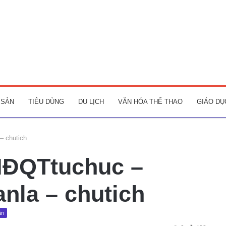
 SẢN
TIÊU DÙNG
DU LỊCH
VĂN HÓA THỂ THAO
GIÁO DỤ
– chutich
HĐQTtuchuc –
nla – chutich
ân