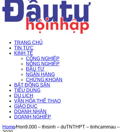
TRANG CHỦ
TIN TỨC
KINH TẾ
CÔNG NGHIỆP
NÔNG NGHIỆP
ĐẦU TƯ
NGÂN HÀNG
CHỨNG KHOÁN
BẤT ĐỘNG SẢN
TIÊU DÙNG
DU LỊCH
VĂN HÓA THỂ THAO
GIÁO DỤC
DOANH NHÂN
DOANH NGHIỆP
Home
/
Hon9.000 – thisinh – duTNTHPT – tinhcammau –