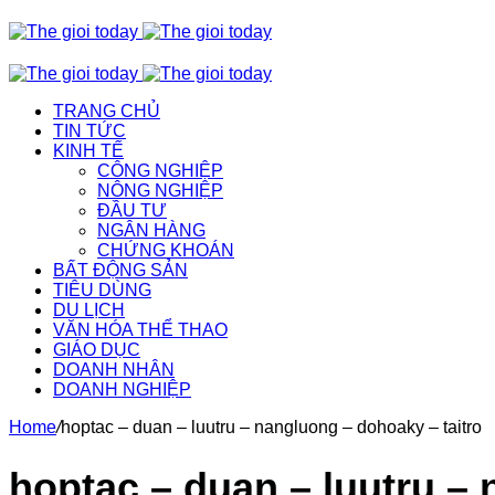
TRANG CHỦ
TIN TỨC
KINH TẾ
CÔNG NGHIỆP
NÔNG NGHIỆP
ĐẦU TƯ
NGÂN HÀNG
CHỨNG KHOÁN
BẤT ĐỘNG SẢN
TIÊU DÙNG
DU LỊCH
VĂN HÓA THỂ THAO
GIÁO DỤC
DOANH NHÂN
DOANH NGHIỆP
Home
/
hoptac – duan – luutru – nangluong – dohoaky – taitro
hoptac – duan – luutru – 