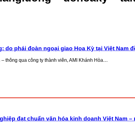
: do phái đoàn ngoại giao Hoa Kỳ tại Việt Nam đồ
– thông qua công ty thành viên, AMI Khánh Hòa…
ghiệp đạt chuẩn văn hóa kinh doanh Việt Nam –