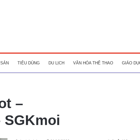
 SẢN
TIÊU DÙNG
DU LỊCH
VĂN HÓA THỂ THAO
GIÁO DỤ
ot –
 – SGKmoi