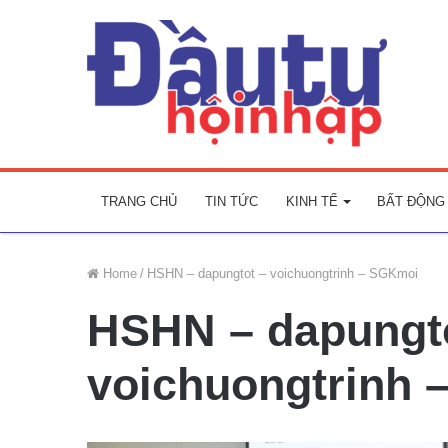
TRANG CHỦ
TIN TỨC
KINH TẾ
BẤT ĐỘNG
Home
/
HSHN – dapungtot – voichuongtrinh – SGKmoi
HSHN – dapungt
voichuongtrinh