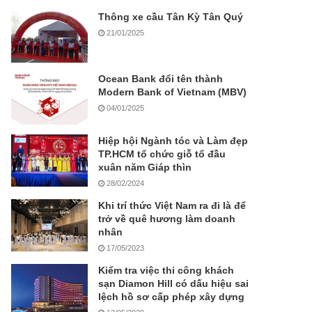
Thông xe cầu Tân Kỳ Tân Quý
21/01/2025
Ocean Bank đổi tên thành
Modern Bank of Vietnam (MBV)
04/01/2025
Hiệp hội Ngành tóc và Làm đẹp
TP.HCM tổ chức giỗ tổ đầu
xuân năm Giáp thìn
28/02/2024
Khi trí thức Việt Nam ra đi là để
trở về quê hương làm doanh
nhân
17/05/2023
Kiểm tra việc thi công khách
sạn Diamon Hill có dấu hiệu sai
lệch hồ sơ cấp phép xây dựng