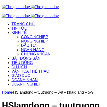
TRANG CHỦ
TIN TỨC
KINH TẾ
CÔNG NGHIỆP
NÔNG NGHIỆP
ĐẦU TƯ
NGÂN HÀNG
CHỨNG KHOÁN
BẤT ĐỘNG SẢN
TIÊU DÙNG
DU LỊCH
VĂN HÓA THỂ THAO
GIÁO DỤC
DOANH NHÂN
DOANH NGHIỆP
Home
/
HSlamdong – tuutruong – 3-9 – khaigiang – 5-9
HSlamdong – tuutruong