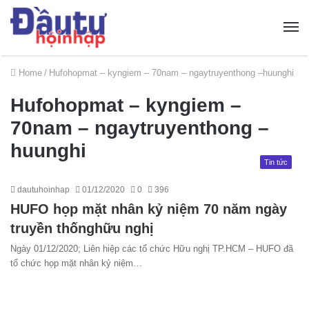
Home
/
Hufohopmat – kyngiem – 70nam – ngaytruyenthong –huunghi
Hufohopmat – kyngiem –
70nam – ngaytruyenthong –
huunghi
Tin tức
dautuhoinhap
01/12/2020
0
396
HUFO họp mặt nhân kỷ niệm 70 năm ngày
truyền thốnghữu nghị
Ngày 01/12/2020; Liên hiệp các tổ chức Hữu nghị TP.HCM – HUFO đã
tổ chức họp mặt nhân kỷ niệm…