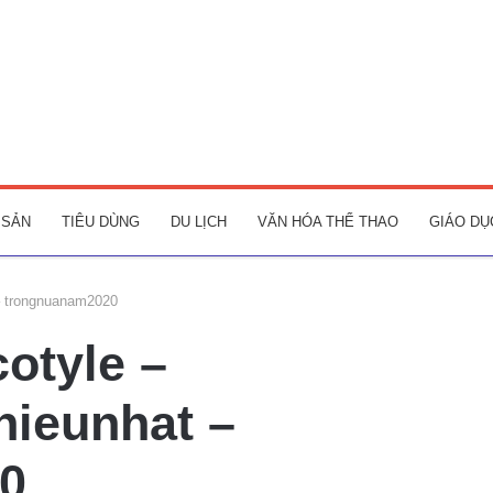
 SẢN
TIÊU DÙNG
DU LỊCH
VĂN HÓA THỂ THAO
GIÁO DỤ
 – trongnuanam2020
cotyle –
ieunhat –
0