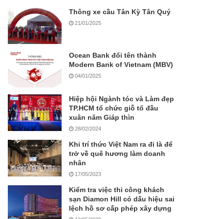
Thông xe cầu Tân Kỳ Tân Quý
21/01/2025
Ocean Bank đổi tên thành
Modern Bank of Vietnam (MBV)
04/01/2025
Hiệp hội Ngành tóc và Làm đẹp
TP.HCM tổ chức giỗ tổ đầu
xuân năm Giáp thìn
28/02/2024
Khi trí thức Việt Nam ra đi là để
trở về quê hương làm doanh
nhân
17/05/2023
Kiểm tra việc thi công khách
sạn Diamon Hill có dấu hiệu sai
lệch hồ sơ cấp phép xây dựng