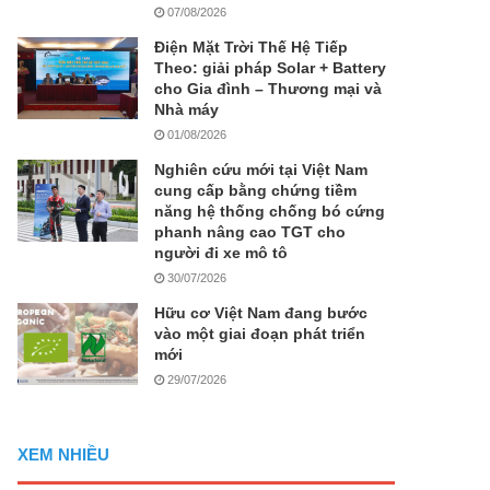
07/08/2026
Điện Mặt Trời Thế Hệ Tiếp
Theo: giải pháp Solar + Battery
cho Gia đình – Thương mại và
Nhà máy
01/08/2026
Nghiên cứu mới tại Việt Nam
cung cấp bằng chứng tiềm
năng hệ thống chống bó cứng
phanh nâng cao TGT cho
người đi xe mô tô
30/07/2026
Hữu cơ Việt Nam đang bước
vào một giai đoạn phát triển
mới
29/07/2026
XEM NHIỀU