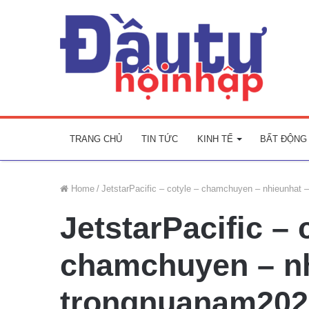
TRANG CHỦ
TIN TỨC
KINH TẾ
BẤT ĐỘNG
Home
/
JetstarPacific – cotyle – chamchuyen – nhieunhat
JetstarPacific – 
chamchuyen – nh
trongnuanam202