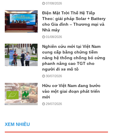
07/08/2026
Điện Mặt Trời Thế Hệ Tiếp
Theo: giải pháp Solar + Battery
cho Gia đình – Thương mại và
Nhà máy
01/08/2026
Nghiên cứu mới tại Việt Nam
cung cấp bằng chứng tiềm
năng hệ thống chống bó cứng
phanh nâng cao TGT cho
người đi xe mô tô
30/07/2026
Hữu cơ Việt Nam đang bước
vào một giai đoạn phát triển
mới
29/07/2026
XEM NHIỀU