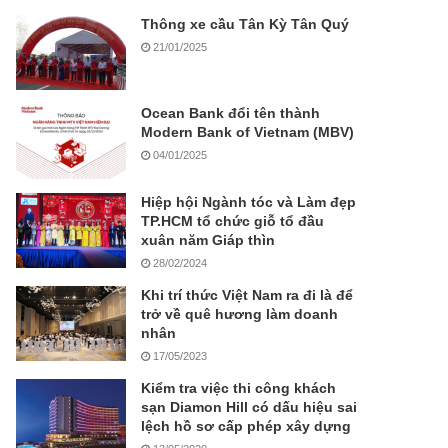
Thông xe cầu Tân Kỳ Tân Quý
21/01/2025
Ocean Bank đổi tên thành
Modern Bank of Vietnam (MBV)
04/01/2025
Hiệp hội Ngành tóc và Làm đẹp
TP.HCM tổ chức giỗ tổ đầu
xuân năm Giáp thìn
28/02/2024
Khi trí thức Việt Nam ra đi là để
trở về quê hương làm doanh
nhân
17/05/2023
Kiểm tra việc thi công khách
sạn Diamon Hill có dấu hiệu sai
lệch hồ sơ cấp phép xây dựng