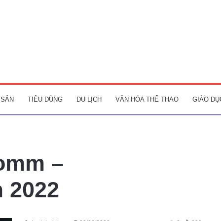
 SẢN
TIÊU DÙNG
DU LỊCH
VĂN HÓA THỂ THAO
GIÁO DỤ
Comm –
 2022