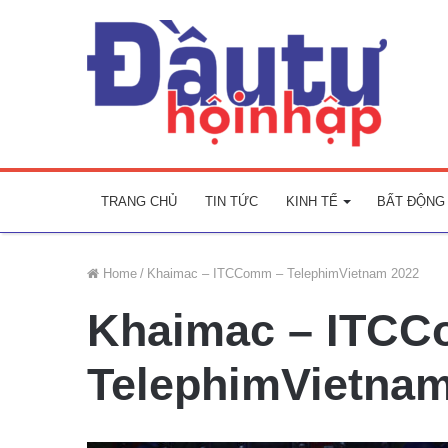
TRANG CHỦ
TIN TỨC
KINH TẾ
BẤT ĐỘNG
Home
/
Khaimac – ITCComm – TelephimVietnam 2022
Khaimac – ITC
TelephimVietnam