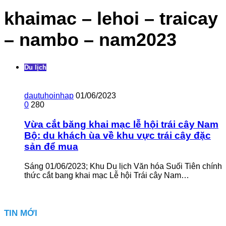
khaimac – lehoi – traicay
– nambo – nam2023
Du lịch
dautuhoinhap
01/06/2023
0
280
Vừa cắt băng khai mạc lễ hội trái cây Nam
Bộ: du khách ùa về khu vực trái cây đặc
sản để mua
Sáng 01/06/2023; Khu Du lịch Văn hóa Suối Tiên chính
thức cắt bang khai mạc Lễ hội Trái cây Nam…
TIN MỚI