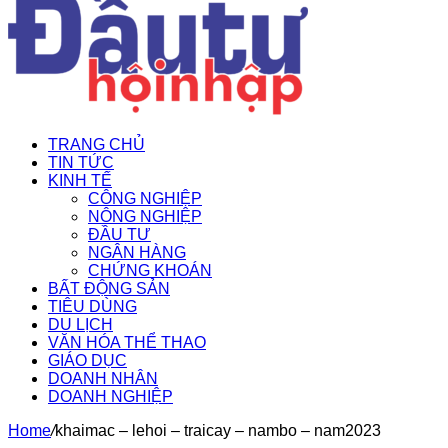
TRANG CHỦ
TIN TỨC
KINH TẾ
CÔNG NGHIỆP
NÔNG NGHIỆP
ĐẦU TƯ
NGÂN HÀNG
CHỨNG KHOÁN
BẤT ĐỘNG SẢN
TIÊU DÙNG
DU LỊCH
VĂN HÓA THỂ THAO
GIÁO DỤC
DOANH NHÂN
DOANH NGHIỆP
Home
/
khaimac – lehoi – traicay – nambo – nam2023