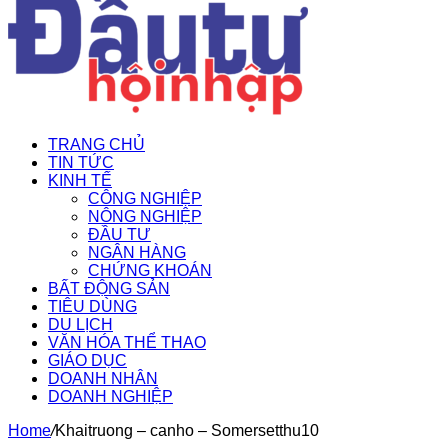
TRANG CHỦ
TIN TỨC
KINH TẾ
CÔNG NGHIỆP
NÔNG NGHIỆP
ĐẦU TƯ
NGÂN HÀNG
CHỨNG KHOÁN
BẤT ĐỘNG SẢN
TIÊU DÙNG
DU LỊCH
VĂN HÓA THỂ THAO
GIÁO DỤC
DOANH NHÂN
DOANH NGHIỆP
Home
/
Khaitruong – canho – Somersetthu10