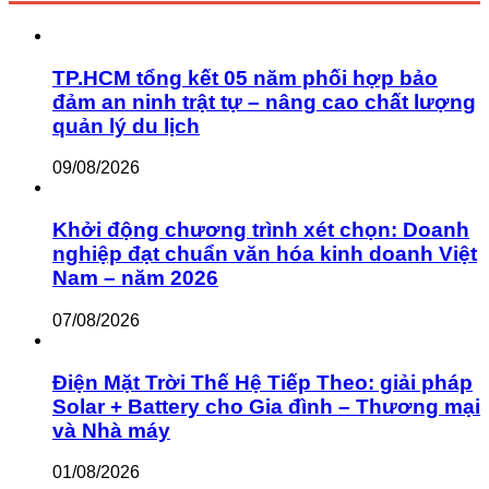
TP.HCM tổng kết 05 năm phối hợp bảo
đảm an ninh trật tự – nâng cao chất lượng
quản lý du lịch
09/08/2026
Khởi động chương trình xét chọn: Doanh
nghiệp đạt chuẩn văn hóa kinh doanh Việt
Nam – năm 2026
07/08/2026
Điện Mặt Trời Thế Hệ Tiếp Theo: giải pháp
Solar + Battery cho Gia đình – Thương mại
và Nhà máy
01/08/2026